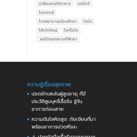
เปลี่ยนสายให้อาหาร
เอชไอวี
โรคเอดส์
โรงพยาบาลเมืองพัทยา
ไขมัน
ไข้หวัดใหญ่
ไอเรื้อรัง
​ คนไข้นอกสถานที่พัทยา
ความรู้เรื่องสุขภาพ
ปอดอักเสบในผู้สูงอายุ ที่มี
ประวัติสูบบุหรี่เรื้อรัง รู้ทัน
อาการก่อนสาย
ความดันโลหิตสูง: ภัยเงียบที่มา
พร้อมอาการปวดศีรษะ
⚠️ ปวดข้อมือเรื้อรังจากการยก