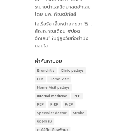
ระบายน้ำและฉีดยาลดอักเสบ
โดย นพ. กัณฒิภัสส์
ไอเรื้อรัง เจ็บหน้าอกขวา..🚨 .
สัญญาณเตือน #ปอด
อักเสบ” ในผู้สูงวัยที่อย่านิ่ง
นอนใจ
คำค้นหาบ่อย
Bronchitis
Clinic pattaya
HIV
Home Visit
Home Visit pattaya
Internal medicine
PEP
PEP
PrEP
PrEP
Specialist doctor
Stroke
ข้ออักเสบ
คนไข้ติดเตียงพัทยา