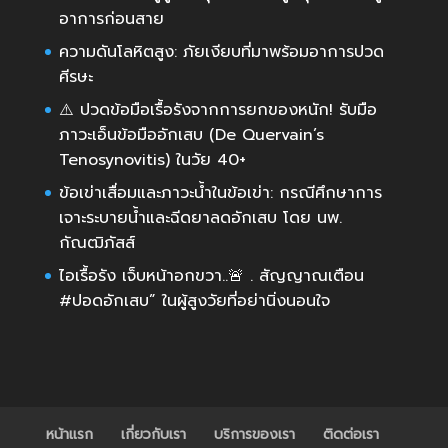
อาการก่อนสาย
ความดันโลหิตสูง: ภัยเงียบที่มาพร้อมอาการปวด
ศีรษะ
⚠️ ปวดข้อมือเรื้อรังจากการยกของหนัก! รับมือ
ภาวะเอ็นข้อมืออักเสบ (De Quervain’s
Tenosynovitis) ในวัย 40+
ข้อเข่าเสื่อมและภาวะน้ำในข้อเข่า: กรณีศึกษาการ
เจาะระบายน้ำและฉีดยาลดอักเสบ โดย นพ.
กัณฒิภัสส์
ไอเรื้อรัง เจ็บหน้าอกขวา..🚨 . สัญญาณเตือน
#ปอดอักเสบ” ในผู้สูงวัยที่อย่านิ่งนอนใจ
หน้าแรก
เกี่ยวกับเรา
บริการของเรา
ติดต่อเรา