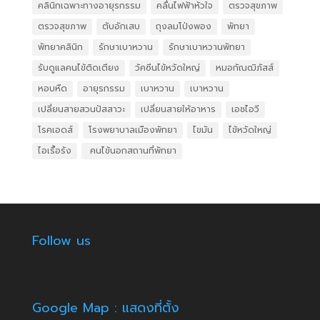
คลินิกเฉพาะทางอายุรกรรม
คลื่นไฟฟ้าหัวใจ
ตรวจสุขภาพ
ตรวจสุขภาพ
ตับอักเสบ
ถุงลมโป่งพอง
พัทยา
พัทยาคลินิก
รักษาเบาหวาน
รักษาเบาหวานพัทยา
รับดูแลคนไข้ติดเตียง
วัคซีนไข้หวัดใหญ่
หมอกัณฒิภัสส์
หอบหืด
อายุรกรรม
เบาหวาน
เบาหวาน
เปลี่ยนสายสวนปัสสาวะ
เปลี่ยนสายให้อาหาร
เอชไอวี
โรคเอดส์
โรงพยาบาลเมืองพัทยา
ไขมัน
ไข้หวัดใหญ่
ไอเรื้อรัง
​ คนไข้นอกสถานที่พัทยา
Follow us
Google Map : แสดงที่ตั้ง