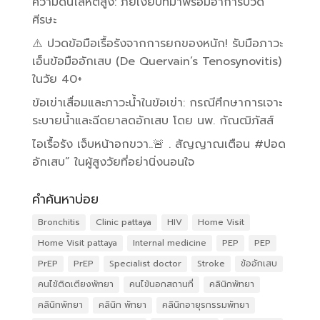
ความดันโลหิตสูง: ภัยเงียบที่มาพร้อมอาการปวด
ศีรษะ
⚠️ ปวดข้อมือเรื้อรังจากการยกของหนัก! รับมือภาวะ
เอ็นข้อมืออักเสบ (De Quervain’s Tenosynovitis)
ในวัย 40+
ข้อเข่าเสื่อมและภาวะน้ำในข้อเข่า: กรณีศึกษาการเจาะ
ระบายน้ำและฉีดยาลดอักเสบ โดย นพ. กัณฒิภัสส์
ไอเรื้อรัง เจ็บหน้าอกขวา..🚨 . สัญญาณเตือน #ปอด
อักเสบ” ในผู้สูงวัยที่อย่านิ่งนอนใจ
คำค้นหาบ่อย
Bronchitis
Clinic pattaya
HIV
Home Visit
Home Visit pattaya
Internal medicine
PEP
PEP
PrEP
PrEP
Specialist doctor
Stroke
ข้ออักเสบ
คนไข้ติดเตียงพัทยา
คนไข้นอกสถานที่
คลินิกพัทยา
คลินิกพัทยา
คลินิก พัทยา
คลินิกอายุรกรรมพัทยา