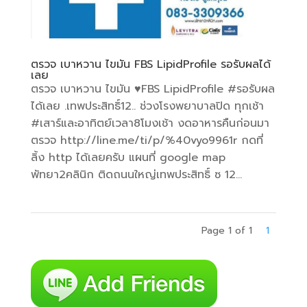
ตรวจ เบาหวาน ไขมัน FBS LipidProfile รอรับผลได้
เลย
ตรวจ เบาหวาน ไขมัน ♥️FBS LipidProfile #รอรับผล
ได้เลย .เทพประสิทธิ์12.. ช่วงโรงพยาบาลปิด ทุกเช้า
#เสาร์และอาทิตย์เวลา8โมงเช้า งดอาหารคืนก่อนมา
ตรวจ http://line.me/ti/p/%40vyo9961r กดที่
ลิ้ง http ได้เลยครับ แผนที่ google map
พัทยา2คลินิก ติดถนนใหญ่เทพประสิทธิ์ ซ 12...
Page 1 of 1
1