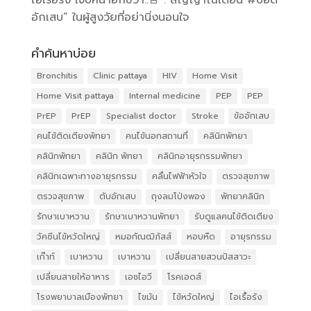
ไอเรื้อรัง เจ็บหน้าอกขวา..🚨 . สัญญาณเตือน #ปอด
อักเสบ” ในผู้สูงวัยที่อย่านิ่งนอนใจ
คำค้นหาบ่อย
Bronchitis
Clinic pattaya
HIV
Home Visit
Home Visit pattaya
Internal medicine
PEP
PEP
PrEP
PrEP
Specialist doctor
Stroke
ข้ออักเสบ
คนไข้ติดเตียงพัทยา
คนไข้นอกสถานที่
คลินิกพัทยา
คลินิกพัทยา
คลินิก พัทยา
คลินิกอายุรกรรมพัทยา
คลินิกเฉพาะทางอายุรกรรม
คลื่นไฟฟ้าหัวใจ
ตรวจสุขภาพ
ตรวจสุขภาพ
ตับอักเสบ
ถุงลมโป่งพอง
พัทยาคลินิก
รักษาเบาหวาน
รักษาเบาหวานพัทยา
รับดูแลคนไข้ติดเตียง
วัคซีนไข้หวัดใหญ่
หมอกัณฒิภัสส์
หอบหืด
อายุรกรรม
เก๊าท์
เบาหวาน
เบาหวาน
เปลี่ยนสายสวนปัสสาวะ
เปลี่ยนสายให้อาหาร
เอชไอวี
โรคเอดส์
โรงพยาบาลเมืองพัทยา
ไขมัน
ไข้หวัดใหญ่
ไอเรื้อรัง