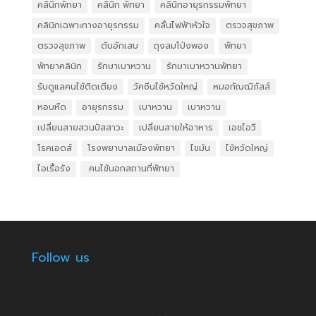
คลินิกพัทยา
คลินิก พัทยา
คลินิกอายุรกรรมพัทยา
คลินิกเฉพาะทางอายุรกรรม
คลื่นไฟฟ้าหัวใจ
ตรวจสุขภาพ
ตรวจสุขภาพ
ตับอักเสบ
ถุงลมโป่งพอง
พัทยา
พัทยาคลินิก
รักษาเบาหวาน
รักษาเบาหวานพัทยา
รับดูแลคนไข้ติดเตียง
วัคซีนไข้หวัดใหญ่
หมอกัณฒิภัสส์
หอบหืด
อายุรกรรม
เบาหวาน
เบาหวาน
เปลี่ยนสายสวนปัสสาวะ
เปลี่ยนสายให้อาหาร
เอชไอวี
โรคเอดส์
โรงพยาบาลเมืองพัทยา
ไขมัน
ไข้หวัดใหญ่
ไอเรื้อรัง
​ คนไข้นอกสถานที่พัทยา
Follow us