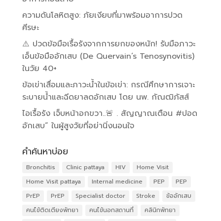
ความดันโลหิตสูง: ภัยเงียบที่มาพร้อมอาการปวด
ศีรษะ
⚠️ ปวดข้อมือเรื้อรังจากการยกของหนัก! รับมือภาวะ
เอ็นข้อมืออักเสบ (De Quervain’s Tenosynovitis)
ในวัย 40+
ข้อเข่าเสื่อมและภาวะน้ำในข้อเข่า: กรณีศึกษาการเจาะ
ระบายน้ำและฉีดยาลดอักเสบ โดย นพ. กัณฒิภัสส์
ไอเรื้อรัง เจ็บหน้าอกขวา..🚨 . สัญญาณเตือน #ปอด
อักเสบ” ในผู้สูงวัยที่อย่านิ่งนอนใจ
คำค้นหาบ่อย
Bronchitis
Clinic pattaya
HIV
Home Visit
Home Visit pattaya
Internal medicine
PEP
PEP
PrEP
PrEP
Specialist doctor
Stroke
ข้ออักเสบ
คนไข้ติดเตียงพัทยา
คนไข้นอกสถานที่
คลินิกพัทยา