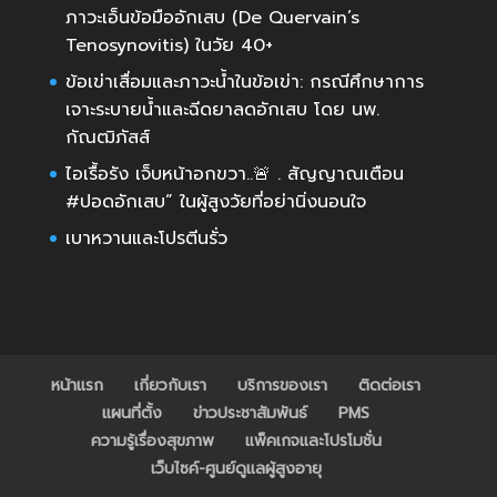
ภาวะเอ็นข้อมืออักเสบ (De Quervain’s
Tenosynovitis) ในวัย 40+
ข้อเข่าเสื่อมและภาวะน้ำในข้อเข่า: กรณีศึกษาการ
เจาะระบายน้ำและฉีดยาลดอักเสบ โดย นพ.
กัณฒิภัสส์
ไอเรื้อรัง เจ็บหน้าอกขวา..🚨 . สัญญาณเตือน
#ปอดอักเสบ” ในผู้สูงวัยที่อย่านิ่งนอนใจ
เบาหวานและโปรตีนรั่ว
หน้าแรก
เกี่ยวกับเรา
บริการของเรา
ติดต่อเรา
แผนที่ตั้ง
ข่าวประชาสัมพันธ์
PMS
ความรู้เรื่องสุขภาพ
แพ็คเกจและโปรโมชั่น
เว็บไซค์-ศูนย์ดูแลผู้สูงอายุ