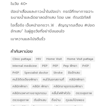
ในวัย 40+
ข้อเข่าเสื่อมและภาวะน้ำในข้อเข่า: กรณีศึกษาการเจาะ
ระบายน้ำและฉีดยาลดอักเสบ โดย นพ. กัณฒิภัสส์
ไอเรื้อรัง เจ็บหน้าอกขวา..🚨 . สัญญาณเตือน #ปอด
อักเสบ” ในผู้สูงวัยที่อย่านิ่งนอนใจ
เบาหวานและโปรตีนรั่ว
คำค้นหาบ่อย
Clinic pattaya
HIV
Home Visit
Home Visit pattaya
Internal medicine
PEP
PEP
Pep พัทยา
PrEP
PrEP
Specialist doctor
Stroke
ข้ออักเสบ
คนไข้ติดเตียงพัทยา
คนไข้นอกสถานที่
คลินิกพัทยา
คลินิกพัทยา
คลินิก พัทยา
คลินิกอายุรกรรมพัทยา
คลินิกเฉพาะทางอายุรกรรม
คลื่นไฟฟ้าหัวใจ
ตรวจสุขภาพ
ตรวจสุขภาพ
ตับอักเสบ
ถึงบ้าน
ถุงลมโป่งพอง