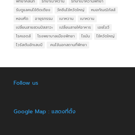
พัทยาคลินิก
รักษาเบาหวาน
รักษาเบาหวานพัทยา
รับดูแลคนไข้ติดเตียง
วัคซีนไข้หวัดใหญ่
หมอกัณฒิภัสส์
หอบหืด
อายุรกรรม
เบาหวาน
เบาหวาน
เปลี่ยนสายสวนปัสสาวะ
เปลี่ยนสายให้อาหาร
เอชไอวี
โรคเอดส์
โรงพยาบาลเมืองพัทยา
ไขมัน
ไข้หวัดใหญ่
ไวรัสตับอักเสบบี
​ คนไข้นอกสถานที่พัทยา
Follow us
Google Map : แสดงที่ตั้ง