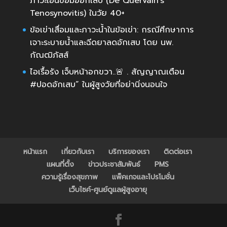
ภาวะเอ็นข้อมืออักเสบ (De Quervain’s
Tenosynovitis) ในวัย 40+
ข้อเข่าเสื่อมและภาวะน้ำในข้อเข่า: กรณีศึกษาการ
เจาะระบายน้ำและฉีดยาลดอักเสบ โดย นพ.
กัณฒิภัสส์
ไอเรื้อรัง เจ็บหน้าอกขวา..🚨 . สัญญาณเตือน
#ปอดอักเสบ” ในผู้สูงวัยที่อย่านิ่งนอนใจ
หน้าแรก
เกี่ยวกับเรา
บริการของเรา
ติดต่อเรา
แผนที่ตั้ง
ข่าวประชาสัมพันธ์
PMS
ความรู้เรื่องสุขภาพ
แพ็คเกจและโปรโมชั่น
เว็บไซค์-ศูนย์ดูแลผู้สูงอายุ