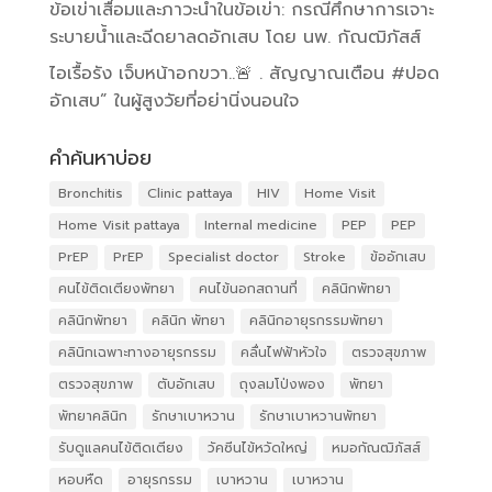
ข้อเข่าเสื่อมและภาวะน้ำในข้อเข่า: กรณีศึกษาการเจาะ
ระบายน้ำและฉีดยาลดอักเสบ โดย นพ. กัณฒิภัสส์
ไอเรื้อรัง เจ็บหน้าอกขวา..🚨 . สัญญาณเตือน #ปอด
อักเสบ” ในผู้สูงวัยที่อย่านิ่งนอนใจ
คำค้นหาบ่อย
Bronchitis
Clinic pattaya
HIV
Home Visit
Home Visit pattaya
Internal medicine
PEP
PEP
PrEP
PrEP
Specialist doctor
Stroke
ข้ออักเสบ
คนไข้ติดเตียงพัทยา
คนไข้นอกสถานที่
คลินิกพัทยา
คลินิกพัทยา
คลินิก พัทยา
คลินิกอายุรกรรมพัทยา
คลินิกเฉพาะทางอายุรกรรม
คลื่นไฟฟ้าหัวใจ
ตรวจสุขภาพ
ตรวจสุขภาพ
ตับอักเสบ
ถุงลมโป่งพอง
พัทยา
พัทยาคลินิก
รักษาเบาหวาน
รักษาเบาหวานพัทยา
รับดูแลคนไข้ติดเตียง
วัคซีนไข้หวัดใหญ่
หมอกัณฒิภัสส์
หอบหืด
อายุรกรรม
เบาหวาน
เบาหวาน