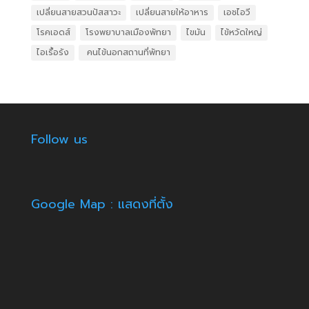
เปลี่ยนสายสวนปัสสาวะ
เปลี่ยนสายให้อาหาร
เอชไอวี
โรคเอดส์
โรงพยาบาลเมืองพัทยา
ไขมัน
ไข้หวัดใหญ่
ไอเรื้อรัง
​ คนไข้นอกสถานที่พัทยา
Follow us
Google Map : แสดงที่ตั้ง