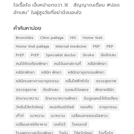
ไอเรื้อรัง เจ็บหน้าอกขวา..🚨 . สัญญาณเตือน #ปอด
อักเสบ” ในผู้สูงวัยที่อย่านิ่งนอนใจ
คำค้นหาบ่อย
Bronchitis
Clinic pattaya
HIV
Home Visit
Home Visit pattaya
Internal medicine
PEP
PEP
PrEP
PrEP
Specialist doctor
Stroke
ข้ออักเสบ
คนไข้ติดเตียงพัทยา
คนไข้นอกสถานที่
คลินิกพัทยา
คลินิกพัทยา
คลินิก พัทยา
คลินิกอายุรกรรมพัทยา
คลินิกเฉพาะทางอายุรกรรม
คลื่นไฟฟ้าหัวใจ
ตรวจสุขภาพ
ตรวจสุขภาพ
ตับอักเสบ
ถุงลมโป่งพอง
พัทยาคลินิก
รักษาเบาหวาน
รักษาเบาหวานพัทยา
รับดูแลคนไข้ติดเตียง
วัคซีนไข้หวัดใหญ่
หมอกัณฒิภัสส์
หอบหืด
อายุรกรรม
เก๊าท์
เบาหวาน
เบาหวาน
เปลี่ยนสายสวนปัสสาวะ
เปลี่ยนสายให้อาหาร
เอชไอวี
โรคเอดส์
โรงพยาบาลเมืองพัทยา
ไขมัน
ไข้หวัดใหญ่
ไอเรื้อรัง