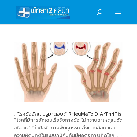
✅️โรคข้ออักเสบรูมาตอยด์ RHeuMaToiD ArThriTis
?โรคที่มีการอักเสบเรื้อรังทางข้อ ไม่ทราบสาเหตุแน่ชัด
อธิบายได้ว่าปัจจัยทางพันธุกรรม สิ่งแวดล้อม และ
ความผิดปกติในระบบภูมิคุ้มกันมีผลต่อการเกิดโรค .. ?