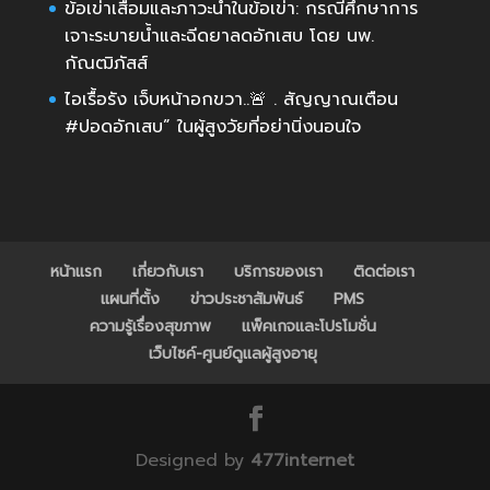
ข้อเข่าเสื่อมและภาวะน้ำในข้อเข่า: กรณีศึกษาการ
เจาะระบายน้ำและฉีดยาลดอักเสบ โดย นพ.
กัณฒิภัสส์
ไอเรื้อรัง เจ็บหน้าอกขวา..🚨 . สัญญาณเตือน
#ปอดอักเสบ” ในผู้สูงวัยที่อย่านิ่งนอนใจ
หน้าแรก
เกี่ยวกับเรา
บริการของเรา
ติดต่อเรา
แผนที่ตั้ง
ข่าวประชาสัมพันธ์
PMS
ความรู้เรื่องสุขภาพ
แพ็คเกจและโปรโมชั่น
เว็บไซค์-ศูนย์ดูแลผู้สูงอายุ
Designed by
477internet