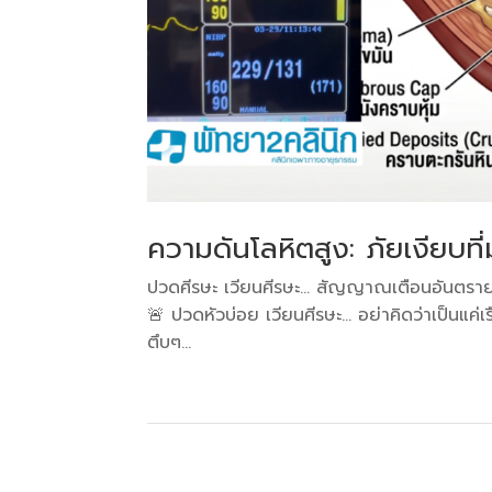
ความดันโลหิตสูง: ภัยเงียบท
ปวดศีรษะ เวียนศีรษะ… สัญญาณเตือนอันตราย
🚨 ปวดหัวบ่อย เวียนศีรษะ… อย่าคิดว่าเป็นแค่เ
ตึบๆ...