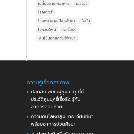
เปลี่ยนสายให้อาหาร
เอชไอวี
โรคเอดส์
โรงพยาบาลเมืองพัทยา
ไขมัน
ไข้หวัดใหญ่
ไอเรื้อรัง
​ คนไข้นอกสถานที่พัทยา
ความรู้เรื่องสุขภาพ
ปอดอักเสบในผู้สูงอายุ ที่มี
ประวัติสูบบุหรี่เรื้อรัง รู้ทัน
อาการก่อนสาย
ความดันโลหิตสูง: ภัยเงียบที่มา
พร้อมอาการปวดศีรษะ
⚠️ ปวดข้อมือเรื้อรังจากการยก