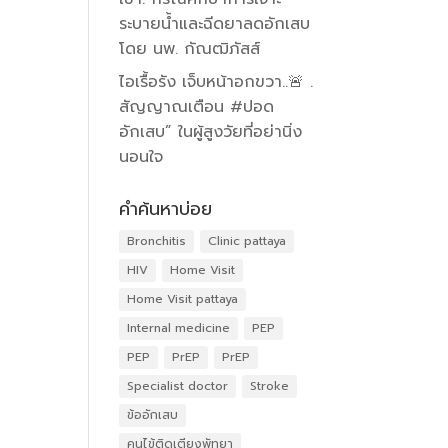
ระบายน้ำและฉีดยาลดอักเสบ
โดย นพ. กัณฒิภัสส์
ไอเรื้อรัง เจ็บหน้าอกขวา..🚨 .
สัญญาณเตือน #ปอด
อักเสบ” ในผู้สูงวัยที่อย่านิ่ง
นอนใจ
คำค้นหาบ่อย
Bronchitis
Clinic pattaya
HIV
Home Visit
Home Visit pattaya
Internal medicine
PEP
PEP
PrEP
PrEP
Specialist doctor
Stroke
ข้ออักเสบ
คนไข้ติดเตียงพัทยา