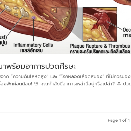
ี่มาพร้อมอาการปวดศีรษะ
จาก “ความดันโลหิตสูง” และ “โรคหลอดเลือดสมอง” ที่ไม่ควรมอง
รื่องพักผ่อนน้อย! 🚨 คุณกำลังมีอาการเหล่านี้อยู่หรือเปล่า? 💢 ปว
Page 1 of 1