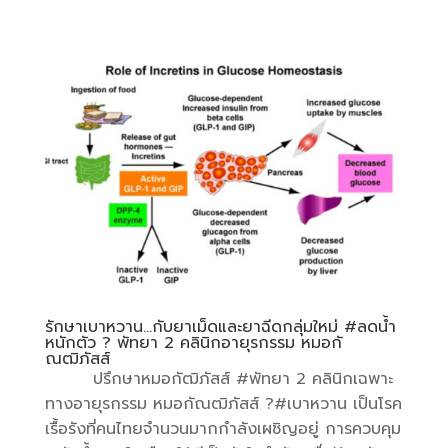
รักษาเบาหวาน…กับยาเม็ดและยาฉีดกลุ่มใหม่ #ลดน้ำ
หนักตัว ? พัทยา 2 คลินิกอายุรกรรม หมอกั
ณฒิภัสส์
ปรึกษาหมอกัฒิภัสส์ #พัทยา 2 คลินิกเฉพาะ
ทางอายุรกรรม หมอกัณฒิภัสส์ ?#เบาหวาน เป็นโรค
เรื้อรังที่คนไทยจำนวนมากกำลังเผชิญอยู่ การควบคุม