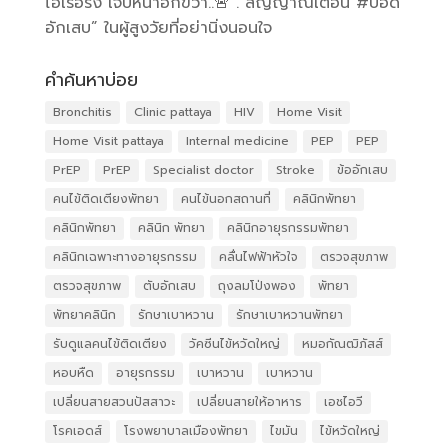
ไอเรื้อรัง เจ็บหน้าอกขวา..🚨 . สัญญาณเตือน #ปอด
อักเสบ” ในผู้สูงวัยที่อย่านิ่งนอนใจ
คำค้นหาบ่อย
Bronchitis
Clinic pattaya
HIV
Home Visit
Home Visit pattaya
Internal medicine
PEP
PEP
PrEP
PrEP
Specialist doctor
Stroke
ข้ออักเสบ
คนไข้ติดเตียงพัทยา
คนไข้นอกสถานที่
คลินิกพัทยา
คลินิกพัทยา
คลินิก พัทยา
คลินิกอายุรกรรมพัทยา
คลินิกเฉพาะทางอายุรกรรม
คลื่นไฟฟ้าหัวใจ
ตรวจสุขภาพ
ตรวจสุขภาพ
ตับอักเสบ
ถุงลมโป่งพอง
พัทยา
พัทยาคลินิก
รักษาเบาหวาน
รักษาเบาหวานพัทยา
รับดูแลคนไข้ติดเตียง
วัคซีนไข้หวัดใหญ่
หมอกัณฒิภัสส์
หอบหืด
อายุรกรรม
เบาหวาน
เบาหวาน
เปลี่ยนสายสวนปัสสาวะ
เปลี่ยนสายให้อาหาร
เอชไอวี
โรคเอดส์
โรงพยาบาลเมืองพัทยา
ไขมัน
ไข้หวัดใหญ่