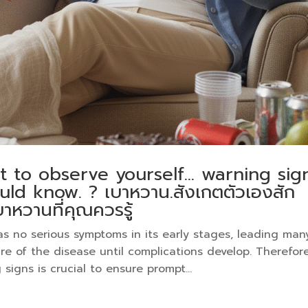
 to observe yourself… warning sig
uld know. ? เบาหวาน.สังเกตตัวเองสัก
หวานที่คุณควรรู้
 has no serious symptoms in its early stages, leading man
e of the disease until complications develop. Therefore
igns is crucial to ensure prompt...