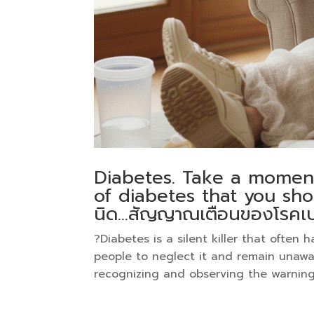
Diabetes. Take a moment
of diabetes that you sho
นิด…สัญญาณเตือนของโรคเบา
?Diabetes is a silent killer that often
people to neglect it and remain unawar
recognizing and observing the warning s