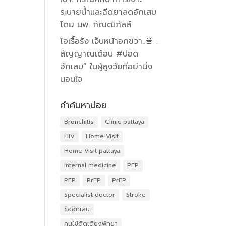
ระบายน้ำและฉีดยาลดอักเสบ
โดย นพ. กัณฒิภัสส์
ไอเรื้อรัง เจ็บหน้าอกขวา..🚨 .
สัญญาณเตือน #ปอด
อักเสบ” ในผู้สูงวัยที่อย่านิ่ง
นอนใจ
คำค้นหาบ่อย
Bronchitis
Clinic pattaya
HIV
Home Visit
Home Visit pattaya
Internal medicine
PEP
PEP
PrEP
PrEP
Specialist doctor
Stroke
ข้ออักเสบ
คนไข้ติดเตียงพัทยา