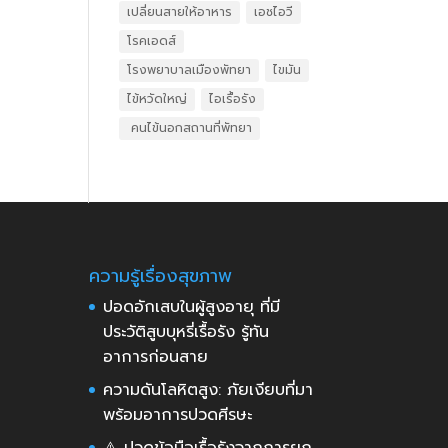
เปลี่ยนสายให้อาหาร
เอชไอวี
โรคเอดส์
โรงพยาบาลเมืองพัทยา
ไขมัน
ไข้หวัดใหญ่
ไอเรื้อรัง
​ คนไข้นอกสถานที่พัทยา
ความรู้เรื่องสุขภาพ
ปอดอักเสบในผู้สูงอายุ ที่มี
ประวัติสูบบุหรี่เรื้อรัง รู้ทัน
อาการก่อนสาย
ความดันโลหิตสูง: ภัยเงียบที่มา
พร้อมอาการปวดศีรษะ
⚠️ ปวดข้อมือเรื้อรังจากการยก