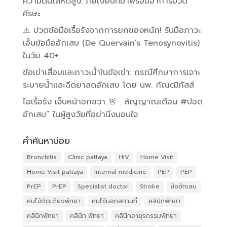
ความดันโลหิตสูง: ภัยเงียบที่มาพร้อมอาการปวด
ศีรษะ
⚠️ ปวดข้อมือเรื้อรังจากการยกของหนัก! รับมือภาวะ
เอ็นข้อมืออักเสบ (De Quervain’s Tenosynovitis)
ในวัย 40+
ข้อเข่าเสื่อมและภาวะน้ำในข้อเข่า: กรณีศึกษาการเจาะ
ระบายน้ำและฉีดยาลดอักเสบ โดย นพ. กัณฒิภัสส์
ไอเรื้อรัง เจ็บหน้าอกขวา..🚨 . สัญญาณเตือน #ปอด
อักเสบ” ในผู้สูงวัยที่อย่านิ่งนอนใจ
คำค้นหาบ่อย
Bronchitis
Clinic pattaya
HIV
Home Visit
Home Visit pattaya
Internal medicine
PEP
PEP
PrEP
PrEP
Specialist doctor
Stroke
ข้ออักเสบ
คนไข้ติดเตียงพัทยา
คนไข้นอกสถานที่
คลินิกพัทยา
คลินิกพัทยา
คลินิก พัทยา
คลินิกอายุรกรรมพัทยา