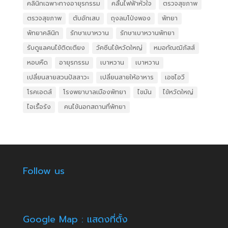
คลินิกเฉพาะทางอายุรกรรม
คลื่นไฟฟ้าหัวใจ
ตรวจสุขภาพ
ตรวจสุขภาพ
ตับอักเสบ
ถุงลมโป่งพอง
พัทยา
พัทยาคลินิก
รักษาเบาหวาน
รักษาเบาหวานพัทยา
รับดูแลคนไข้ติดเตียง
วัคซีนไข้หวัดใหญ่
หมอกัณฒิภัสส์
หอบหืด
อายุรกรรม
เบาหวาน
เบาหวาน
เปลี่ยนสายสวนปัสสาวะ
เปลี่ยนสายให้อาหาร
เอชไอวี
โรคเอดส์
โรงพยาบาลเมืองพัทยา
ไขมัน
ไข้หวัดใหญ่
ไอเรื้อรัง
​ คนไข้นอกสถานที่พัทยา
Follow us
Google Map : แสดงที่ตั้ง