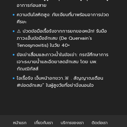
อาการก่อนสาย
ความดันโลหิตสูง: ภัยเงียบที่มาพร้อมอาการปวด
ศีรษะ
⚠️ ปวดข้อมือเรื้อรังจากการยกของหนัก! รับมือ
ภาวะเอ็นข้อมืออักเสบ (De Quervain’s
Tenosynovitis) ในวัย 40+
ข้อเข่าเสื่อมและภาวะน้ำในข้อเข่า: กรณีศึกษาการ
เจาะระบายน้ำและฉีดยาลดอักเสบ โดย นพ.
กัณฒิภัสส์
ไอเรื้อรัง เจ็บหน้าอกขวา..🚨 . สัญญาณเตือน
#ปอดอักเสบ” ในผู้สูงวัยที่อย่านิ่งนอนใจ
หน้าแรก
เกี่ยวกับเรา
บริการของเรา
ติดต่อเรา