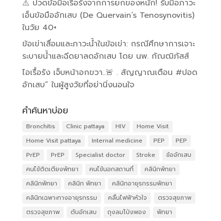
⚠️ ปวดข้อมือเรื้อรังจากการยกของหนัก! รับมือภาวะ
เอ็นข้อมืออักเสบ (De Quervain’s Tenosynovitis)
ในวัย 40+
ข้อเข่าเสื่อมและภาวะน้ำในข้อเข่า: กรณีศึกษาการเจาะ
ระบายน้ำและฉีดยาลดอักเสบ โดย นพ. กัณฒิภัสส์
ไอเรื้อรัง เจ็บหน้าอกขวา..🚨 . สัญญาณเตือน #ปอด
อักเสบ” ในผู้สูงวัยที่อย่านิ่งนอนใจ
คำค้นหาบ่อย
Bronchitis
Clinic pattaya
HIV
Home Visit
Home Visit pattaya
Internal medicine
PEP
PEP
PrEP
PrEP
Specialist doctor
Stroke
ข้ออักเสบ
คนไข้ติดเตียงพัทยา
คนไข้นอกสถานที่
คลินิกพัทยา
คลินิกพัทยา
คลินิก พัทยา
คลินิกอายุรกรรมพัทยา
คลินิกเฉพาะทางอายุรกรรม
คลื่นไฟฟ้าหัวใจ
ตรวจสุขภาพ
ตรวจสุขภาพ
ตับอักเสบ
ถุงลมโป่งพอง
พัทยา