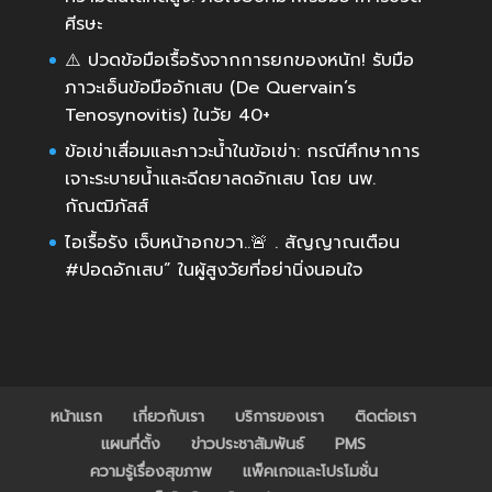
ศีรษะ
⚠️ ปวดข้อมือเรื้อรังจากการยกของหนัก! รับมือ
ภาวะเอ็นข้อมืออักเสบ (De Quervain’s
Tenosynovitis) ในวัย 40+
ข้อเข่าเสื่อมและภาวะน้ำในข้อเข่า: กรณีศึกษาการ
เจาะระบายน้ำและฉีดยาลดอักเสบ โดย นพ.
กัณฒิภัสส์
ไอเรื้อรัง เจ็บหน้าอกขวา..🚨 . สัญญาณเตือน
#ปอดอักเสบ” ในผู้สูงวัยที่อย่านิ่งนอนใจ
หน้าแรก
เกี่ยวกับเรา
บริการของเรา
ติดต่อเรา
แผนที่ตั้ง
ข่าวประชาสัมพันธ์
PMS
ความรู้เรื่องสุขภาพ
แพ็คเกจและโปรโมชั่น