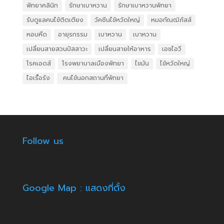
พัทยาคลินิก
รักษาเบาหวาน
รักษาเบาหวานพัทยา
รับดูแลคนไข้ติดเตียง
วัคซีนไข้หวัดใหญ่
หมอกัณฒิภัสส์
หอบหืด
อายุรกรรม
เบาหวาน
เบาหวาน
เปลี่ยนสายสวนปัสสาวะ
เปลี่ยนสายให้อาหาร
เอชไอวี
โรคเอดส์
โรงพยาบาลเมืองพัทยา
ไขมัน
ไข้หวัดใหญ่
ไอเรื้อรัง
​ คนไข้นอกสถานที่พัทยา
Follow us
Google Map : แสดงที่ตั้ง