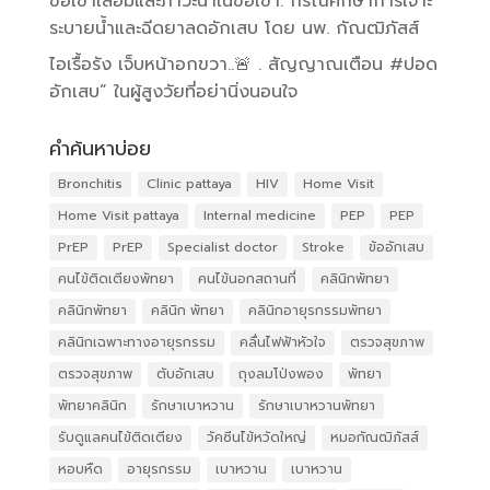
ข้อเข่าเสื่อมและภาวะน้ำในข้อเข่า: กรณีศึกษาการเจาะ
ระบายน้ำและฉีดยาลดอักเสบ โดย นพ. กัณฒิภัสส์
ไอเรื้อรัง เจ็บหน้าอกขวา..🚨 . สัญญาณเตือน #ปอด
อักเสบ” ในผู้สูงวัยที่อย่านิ่งนอนใจ
คำค้นหาบ่อย
Bronchitis
Clinic pattaya
HIV
Home Visit
Home Visit pattaya
Internal medicine
PEP
PEP
PrEP
PrEP
Specialist doctor
Stroke
ข้ออักเสบ
คนไข้ติดเตียงพัทยา
คนไข้นอกสถานที่
คลินิกพัทยา
คลินิกพัทยา
คลินิก พัทยา
คลินิกอายุรกรรมพัทยา
คลินิกเฉพาะทางอายุรกรรม
คลื่นไฟฟ้าหัวใจ
ตรวจสุขภาพ
ตรวจสุขภาพ
ตับอักเสบ
ถุงลมโป่งพอง
พัทยา
พัทยาคลินิก
รักษาเบาหวาน
รักษาเบาหวานพัทยา
รับดูแลคนไข้ติดเตียง
วัคซีนไข้หวัดใหญ่
หมอกัณฒิภัสส์
หอบหืด
อายุรกรรม
เบาหวาน
เบาหวาน