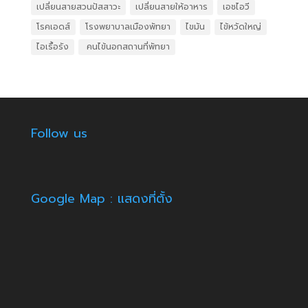
เปลี่ยนสายสวนปัสสาวะ
เปลี่ยนสายให้อาหาร
เอชไอวี
โรคเอดส์
โรงพยาบาลเมืองพัทยา
ไขมัน
ไข้หวัดใหญ่
ไอเรื้อรัง
​ คนไข้นอกสถานที่พัทยา
Follow us
Google Map : แสดงที่ตั้ง