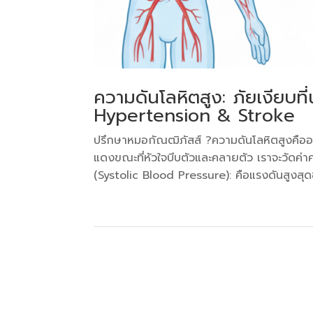
ความดันโลหิตสูง: ภัยเงียบท
Hypertension & Stroke
ปรึกษาหมอกัณฒิภัสส์ ?ความดันโลหิตสูงคืออ
แดงขณะที่หัวใจบีบตัวและคลายตัว เราจะวัด
(Systolic Blood Pressure): คือแรงดันสูงสุดขณ