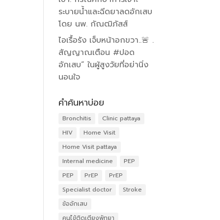
ระบายน้ำและฉีดยาลดอักเสบ
โดย นพ. กัณฒิภัสส์
ไอเรื้อรัง เจ็บหน้าอกขวา..🚨 .
สัญญาณเตือน #ปอด
อักเสบ” ในผู้สูงวัยที่อย่านิ่ง
นอนใจ
คำค้นหาบ่อย
Bronchitis
Clinic pattaya
HIV
Home Visit
Home Visit pattaya
Internal medicine
PEP
PEP
PrEP
PrEP
Specialist doctor
Stroke
ข้ออักเสบ
คนไข้ติดเตียงพัทยา