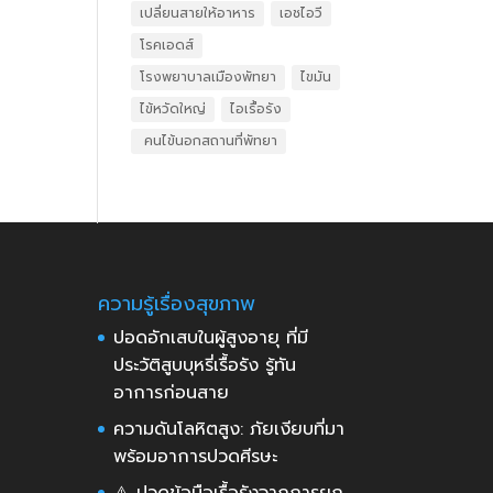
เปลี่ยนสายให้อาหาร
เอชไอวี
โรคเอดส์
โรงพยาบาลเมืองพัทยา
ไขมัน
ไข้หวัดใหญ่
ไอเรื้อรัง
​ คนไข้นอกสถานที่พัทยา
ความรู้เรื่องสุขภาพ
ปอดอักเสบในผู้สูงอายุ ที่มี
ประวัติสูบบุหรี่เรื้อรัง รู้ทัน
อาการก่อนสาย
ความดันโลหิตสูง: ภัยเงียบที่มา
พร้อมอาการปวดศีรษะ
⚠️ ปวดข้อมือเรื้อรังจากการยก