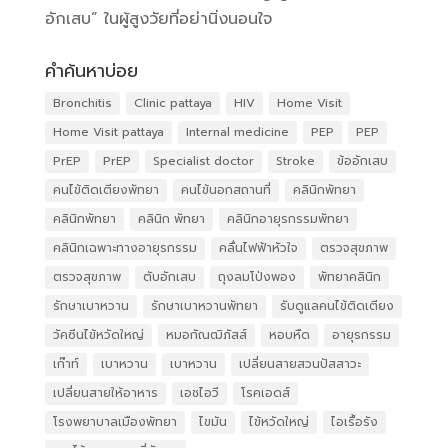
อักเสบ” ในผู้สูงวัยที่อย่านิ่งนอนใจ
คำค้นหาบ่อย
Bronchitis
Clinic pattaya
HIV
Home Visit
Home Visit pattaya
Internal medicine
PEP
PEP
PrEP
PrEP
Specialist doctor
Stroke
ข้ออักเสบ
คนไข้ติดเตียงพัทยา
คนไข้นอกสถานที่
คลินิกพัทยา
คลินิกพัทยา
คลินิก พัทยา
คลินิกอายุรกรรมพัทยา
คลินิกเฉพาะทางอายุรกรรม
คลื่นไฟฟ้าหัวใจ
ตรวจสุขภาพ
ตรวจสุขภาพ
ตับอักเสบ
ถุงลมโป่งพอง
พัทยาคลินิก
รักษาเบาหวาน
รักษาเบาหวานพัทยา
รับดูแลคนไข้ติดเตียง
วัคซีนไข้หวัดใหญ่
หมอกัณฒิภัสส์
หอบหืด
อายุรกรรม
เก๊าท์
เบาหวาน
เบาหวาน
เปลี่ยนสายสวนปัสสาวะ
เปลี่ยนสายให้อาหาร
เอชไอวี
โรคเอดส์
โรงพยาบาลเมืองพัทยา
ไขมัน
ไข้หวัดใหญ่
ไอเรื้อรัง