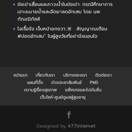
ข้อเข่าเสื่อมและภาวะน้ำในข้อเข่า: กรณีศึกษาการ
เจาะระบายน้ำและฉีดยาลดอักเสบ โดย นพ.
กัณฒิภัสส์
ไอเรื้อรัง เจ็บหน้าอกขวา..🚨 . สัญญาณเตือน
#ปอดอักเสบ” ในผู้สูงวัยที่อย่านิ่งนอนใจ
หน้าแรก
เกี่ยวกับเรา
บริการของเรา
ติดต่อเรา
แผนที่ตั้ง
ข่าวประชาสัมพันธ์
PMS
ความรู้เรื่องสุขภาพ
แพ็คเกจและโปรโมชั่น
เว็บไซค์-ศูนย์ดูแลผู้สูงอายุ
Designed by
477internet