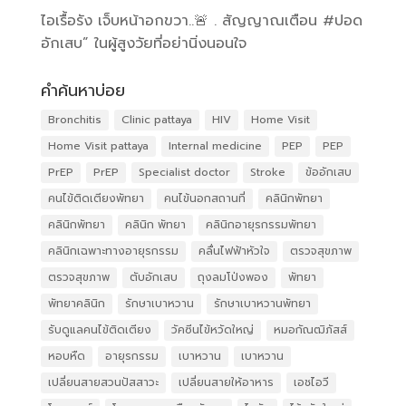
ไอเรื้อรัง เจ็บหน้าอกขวา..🚨 . สัญญาณเตือน #ปอด
อักเสบ” ในผู้สูงวัยที่อย่านิ่งนอนใจ
คำค้นหาบ่อย
Bronchitis
Clinic pattaya
HIV
Home Visit
Home Visit pattaya
Internal medicine
PEP
PEP
PrEP
PrEP
Specialist doctor
Stroke
ข้ออักเสบ
คนไข้ติดเตียงพัทยา
คนไข้นอกสถานที่
คลินิกพัทยา
คลินิกพัทยา
คลินิก พัทยา
คลินิกอายุรกรรมพัทยา
คลินิกเฉพาะทางอายุรกรรม
คลื่นไฟฟ้าหัวใจ
ตรวจสุขภาพ
ตรวจสุขภาพ
ตับอักเสบ
ถุงลมโป่งพอง
พัทยา
พัทยาคลินิก
รักษาเบาหวาน
รักษาเบาหวานพัทยา
รับดูแลคนไข้ติดเตียง
วัคซีนไข้หวัดใหญ่
หมอกัณฒิภัสส์
หอบหืด
อายุรกรรม
เบาหวาน
เบาหวาน
เปลี่ยนสายสวนปัสสาวะ
เปลี่ยนสายให้อาหาร
เอชไอวี