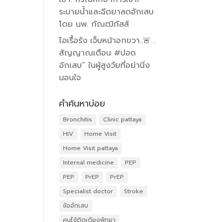
ระบายน้ำและฉีดยาลดอักเสบ
โดย นพ. กัณฒิภัสส์
ไอเรื้อรัง เจ็บหน้าอกขวา..🚨 .
สัญญาณเตือน #ปอด
อักเสบ” ในผู้สูงวัยที่อย่านิ่ง
นอนใจ
คำค้นหาบ่อย
Bronchitis
Clinic pattaya
HIV
Home Visit
Home Visit pattaya
Internal medicine
PEP
PEP
PrEP
PrEP
Specialist doctor
Stroke
ข้ออักเสบ
คนไข้ติดเตียงพัทยา