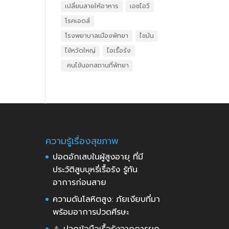
เปลี่ยนสายให้อาหาร
เอชไอวี
โรคเอดส์
โรงพยาบาลเมืองพัทยา
ไขมัน
ไข้หวัดใหญ่
ไอเรื้อรัง
​ คนไข้นอกสถานที่พัทยา
ความรู้เรื่องสุขภาพ
ปอดอักเสบในผู้สูงอายุ ที่มี
ประวัติสูบบุหรี่เรื้อรัง รู้ทัน
อาการก่อนสาย
ความดันโลหิตสูง: ภัยเงียบที่มา
พร้อมอาการปวดศีรษะ
⚠️ ปวดข้อมือเรื้อรังจากการยก