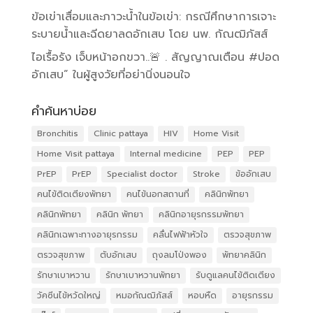
ข้อเข่าเสื่อมและภาวะน้ำในข้อเข่า: กรณีศึกษาการเจาะ
ระบายน้ำและฉีดยาลดอักเสบ โดย นพ. กัณฒิภัสส์
ไอเรื้อรัง เจ็บหน้าอกขวา..🚨 . สัญญาณเตือน #ปอด
อักเสบ” ในผู้สูงวัยที่อย่านิ่งนอนใจ
คำค้นหาบ่อย
Bronchitis
Clinic pattaya
HIV
Home Visit
Home Visit pattaya
Internal medicine
PEP
PEP
PrEP
PrEP
Specialist doctor
Stroke
ข้ออักเสบ
คนไข้ติดเตียงพัทยา
คนไข้นอกสถานที่
คลินิกพัทยา
คลินิกพัทยา
คลินิก พัทยา
คลินิกอายุรกรรมพัทยา
คลินิกเฉพาะทางอายุรกรรม
คลื่นไฟฟ้าหัวใจ
ตรวจสุขภาพ
ตรวจสุขภาพ
ตับอักเสบ
ถุงลมโป่งพอง
พัทยาคลินิก
รักษาเบาหวาน
รักษาเบาหวานพัทยา
รับดูแลคนไข้ติดเตียง
วัคซีนไข้หวัดใหญ่
หมอกัณฒิภัสส์
หอบหืด
อายุรกรรม