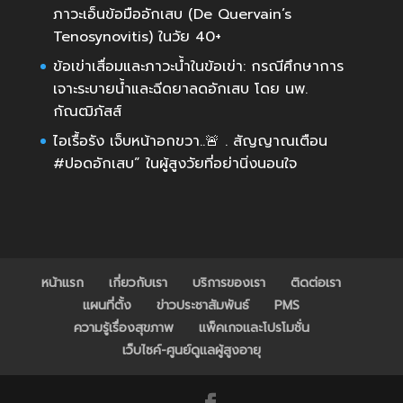
ภาวะเอ็นข้อมืออักเสบ (De Quervain’s
Tenosynovitis) ในวัย 40+
ข้อเข่าเสื่อมและภาวะน้ำในข้อเข่า: กรณีศึกษาการ
เจาะระบายน้ำและฉีดยาลดอักเสบ โดย นพ.
กัณฒิภัสส์
ไอเรื้อรัง เจ็บหน้าอกขวา..🚨 . สัญญาณเตือน
#ปอดอักเสบ” ในผู้สูงวัยที่อย่านิ่งนอนใจ
หน้าแรก
เกี่ยวกับเรา
บริการของเรา
ติดต่อเรา
แผนที่ตั้ง
ข่าวประชาสัมพันธ์
PMS
ความรู้เรื่องสุขภาพ
แพ็คเกจและโปรโมชั่น
เว็บไซค์-ศูนย์ดูแลผู้สูงอายุ