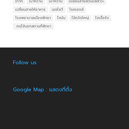
เก๊าท์
เบาหวาน
เบาหวาน
เปลี่ยนสายสวนปัสสาวะ
เปลี่ยนสายให้อาหาร
เอชไอวี
โรคเอดส์
โรงพยาบาลเมืองพัทยา
ไขมัน
ไข้หวัดใหญ่
ไอเรื้อรัง
​ คนไข้นอกสถานที่พัทยา
Follow us
Google Map : แสดงที่ตั้ง