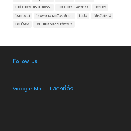
เปลี่ยนสายสวนปัสสาวะ
เปลี่ยนสายให้อาหาร
เอชไอวี
โรคเอดส์
โรงพยาบาลเมืองพัทยา
ไขมัน
ไข้หวัดใหญ่
ไอเรื้อรัง
​ คนไข้นอกสถานที่พัทยา
Follow us
Google Map : แสดงที่ตั้ง