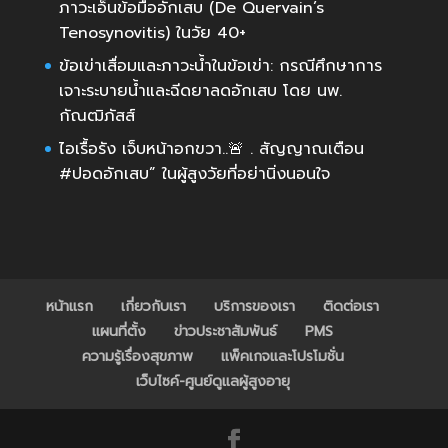
ภาวะเอ็นข้อมืออักเสบ (De Quervain’s
Tenosynovitis) ในวัย 40+
ข้อเข่าเสื่อมและภาวะน้ำในข้อเข่า: กรณีศึกษาการ
เจาะระบายน้ำและฉีดยาลดอักเสบ โดย นพ.
กัณฒิภัสส์
ไอเรื้อรัง เจ็บหน้าอกขวา..🚨 . สัญญาณเตือน
#ปอดอักเสบ” ในผู้สูงวัยที่อย่านิ่งนอนใจ
หน้าแรก
เกี่ยวกับเรา
บริการของเรา
ติดต่อเรา
แผนที่ตั้ง
ข่าวประชาสัมพันธ์
PMS
ความรู้เรื่องสุขภาพ
แพ็คเกจและโปรโมชั่น
เว็บไซค์-ศูนย์ดูแลผู้สูงอายุ