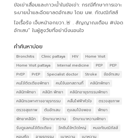
ข้อเข่าเสื่อมและภาวะน้ำในข้อเข่า: กรณีศึกษาการเจาะ
ระบายน้ำและฉีดยาลดอักเสบ โดย นพ. กัณฒิภัสส์
ไอเรื้อรัง เจ็บหน้าอกขวา..🚨 . สัญญาณเตือน #ปอด
อักเสบ” ในผู้สูงวัยที่อย่านิ่งนอนใจ
คำค้นหาบ่อย
Bronchitis
Clinic pattaya
HIV
Home Visit
Home Visit pattaya
Internal medicine
PEP
PEP
PrEP
PrEP
Specialist doctor
Stroke
ข้ออักเสบ
คนไข้ติดเตียงพัทยา
คนไข้นอกสถานที่
คลินิกพัทยา
คลินิกพัทยา
คลินิก พัทยา
คลินิกอายุรกรรมพัทยา
คลินิกเฉพาะทางอายุรกรรม
คลื่นไฟฟ้าหัวใจ
ตรวจสุขภาพ
ตรวจสุขภาพ
ตับอักเสบ
ถุงลมโป่งพอง
พัทยา
พัทยาคลินิก
รักษาเบาหวาน
รักษาเบาหวานพัทยา
รับดูแลคนไข้ติดเตียง
วัคซีนไข้หวัดใหญ่
หมอกัณฒิภัสส์
หอบหืด
อายุรกรรม
เบาหวาน
เบาหวาน