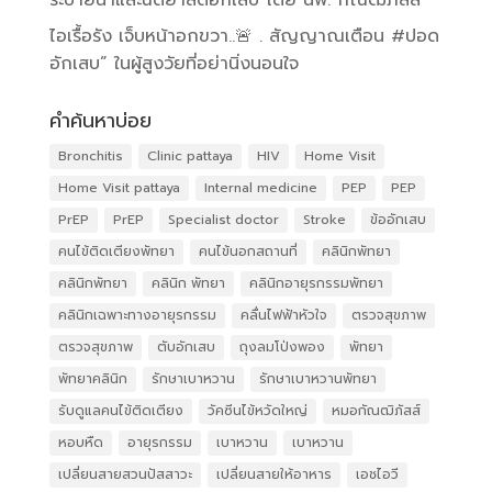
ไอเรื้อรัง เจ็บหน้าอกขวา..🚨 . สัญญาณเตือน #ปอด
อักเสบ” ในผู้สูงวัยที่อย่านิ่งนอนใจ
คำค้นหาบ่อย
Bronchitis
Clinic pattaya
HIV
Home Visit
Home Visit pattaya
Internal medicine
PEP
PEP
PrEP
PrEP
Specialist doctor
Stroke
ข้ออักเสบ
คนไข้ติดเตียงพัทยา
คนไข้นอกสถานที่
คลินิกพัทยา
คลินิกพัทยา
คลินิก พัทยา
คลินิกอายุรกรรมพัทยา
คลินิกเฉพาะทางอายุรกรรม
คลื่นไฟฟ้าหัวใจ
ตรวจสุขภาพ
ตรวจสุขภาพ
ตับอักเสบ
ถุงลมโป่งพอง
พัทยา
พัทยาคลินิก
รักษาเบาหวาน
รักษาเบาหวานพัทยา
รับดูแลคนไข้ติดเตียง
วัคซีนไข้หวัดใหญ่
หมอกัณฒิภัสส์
หอบหืด
อายุรกรรม
เบาหวาน
เบาหวาน
เปลี่ยนสายสวนปัสสาวะ
เปลี่ยนสายให้อาหาร
เอชไอวี