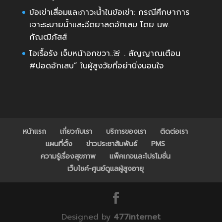
ข้อเข่าเสื่อมและภาวะน้ำในข้อเข่า: กรณีศึกษาการ
เจาะระบายน้ำและฉีดยาลดอักเสบ โดย นพ.
กัณฒิภัสส์
ไอเรื้อรัง เจ็บหน้าอกขวา..🚨 . สัญญาณเตือน
#ปอดอักเสบ” ในผู้สูงวัยที่อย่านิ่งนอนใจ
หน้าแรก
เกี่ยวกับเรา
บริการของเรา
ติดต่อเรา
แผนที่ตั้ง
ข่าวประชาสัมพันธ์
PMS
ความรู้เรื่องสุขภาพ
แพ็คเกจและโปรโมชั่น
เว็บไซค์-ศูนย์ดูแลผู้สูงอายุ
Designed by
477internet