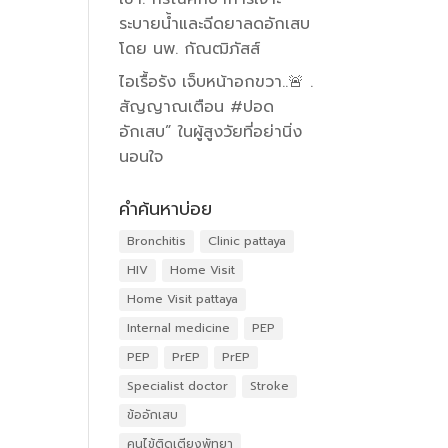
ระบายน้ำและฉีดยาลดอักเสบ
โดย นพ. กัณฒิภัสส์
ไอเรื้อรัง เจ็บหน้าอกขวา..🚨 .
สัญญาณเตือน #ปอด
อักเสบ” ในผู้สูงวัยที่อย่านิ่ง
นอนใจ
คำค้นหาบ่อย
Bronchitis
Clinic pattaya
HIV
Home Visit
Home Visit pattaya
Internal medicine
PEP
PEP
PrEP
PrEP
Specialist doctor
Stroke
ข้ออักเสบ
คนไข้ติดเตียงพัทยา