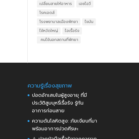
เปลี่ยนสายให้อาหาร
เอชไอวี
โรคเอดส์
โรงพยาบาลเมืองพัทยา
ไขมัน
ไข้หวัดใหญ่
ไอเรื้อรัง
​ คนไข้นอกสถานที่พัทยา
ความรู้เรื่องสุขภาพ
ปอดอักเสบในผู้สูงอายุ ที่มี
ประวัติสูบบุหรี่เรื้อรัง รู้ทัน
อาการก่อนสาย
ความดันโลหิตสูง: ภัยเงียบที่มา
พร้อมอาการปวดศีรษะ
⚠️ ปวดข้อมือเรื้อรังจากการยก