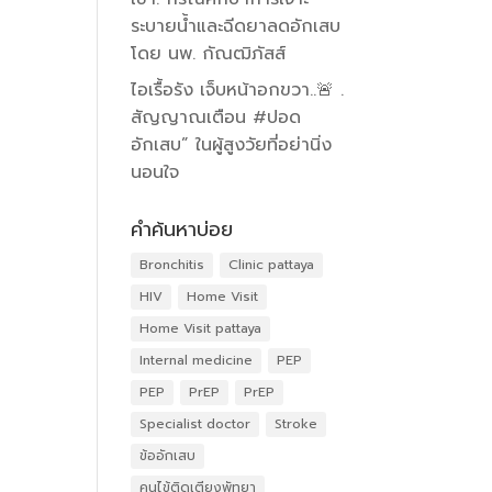
ระบายน้ำและฉีดยาลดอักเสบ
โดย นพ. กัณฒิภัสส์
ไอเรื้อรัง เจ็บหน้าอกขวา..🚨 .
สัญญาณเตือน #ปอด
อักเสบ” ในผู้สูงวัยที่อย่านิ่ง
นอนใจ
คำค้นหาบ่อย
Bronchitis
Clinic pattaya
HIV
Home Visit
Home Visit pattaya
Internal medicine
PEP
PEP
PrEP
PrEP
Specialist doctor
Stroke
ข้ออักเสบ
คนไข้ติดเตียงพัทยา