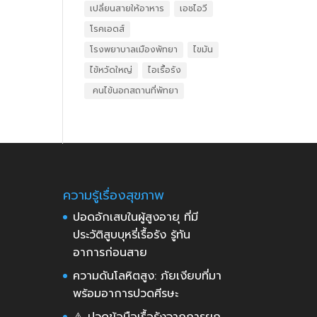
เปลี่ยนสายให้อาหาร
เอชไอวี
โรคเอดส์
โรงพยาบาลเมืองพัทยา
ไขมัน
ไข้หวัดใหญ่
ไอเรื้อรัง
​ คนไข้นอกสถานที่พัทยา
ความรู้เรื่องสุขภาพ
ปอดอักเสบในผู้สูงอายุ ที่มี
ประวัติสูบบุหรี่เรื้อรัง รู้ทัน
อาการก่อนสาย
ความดันโลหิตสูง: ภัยเงียบที่มา
พร้อมอาการปวดศีรษะ
⚠️ ปวดข้อมือเรื้อรังจากการยก