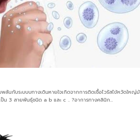
ียบพลันกับระบบบทางเดินหายใจเกิดจากการติดเชื้อไวรัสไข้หวัดใหญ่มั
็น 3 สายพันธุ์ชนิด a b และ c .. ?อาการทางคลินิก...