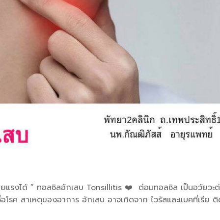
ยแรงได้ ” ทอลซิลอักเสบ Tonsillitis ❤️ ต่อมทอลซิล เป็นอวัยวะต
ชื้อโรค สาเหตุของอาการ อักเสบ อาจเกิดจาก ไวรัสและแบคที่เรีย ต