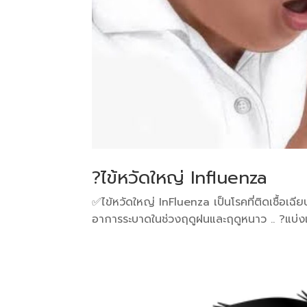
?ไข้หวัดใหญ่ Influenza
✅️ไข้หวัดใหญ่ InFluenza เป็นโรคที่ติดเชื้อเฉ
อาการระบาดในช่วงฤดูฝนและฤดูหนาว .. ?แบ่งเป