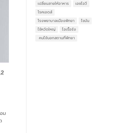
เปลี่ยนสายให้อาหาร
เอชไอวี
โรคเอดส์
โรงพยาบาลเมืองพัทยา
ไขมัน
ไข้หวัดใหญ่
ไอเรื้อรัง
​ คนไข้นอกสถานที่พัทยา
่อม
ิด