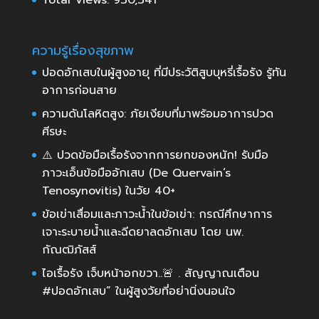
ความรู้เรื่องสุขภาพ
ปอดอักเสบในผู้สูงอายุ ที่มีประวัติสูบบุหรี่เรื้อรัง รู้ทัน
อาการก่อนสาย
ความดันโลหิตสูง: ภัยเงียบที่มาพร้อมอาการปวด
ศีรษะ
⚠️ ปวดข้อมือเรื้อรังจากการยกของหนัก! รับมือ
ภาวะเอ็นข้อมืออักเสบ (De Quervain’s
Tenosynovitis) ในวัย 40+
ข้อเข่าเสื่อมและภาวะน้ำในข้อเข่า: กรณีศึกษาการ
เจาะระบายน้ำและฉีดยาลดอักเสบ โดย นพ.
กัณฒิภัสส์
ไอเรื้อรัง เจ็บหน้าอกขวา..🚨 . สัญญาณเตือน
#ปอดอักเสบ” ในผู้สูงวัยที่อย่านิ่งนอนใจ