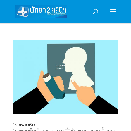
โรคหอบหืด
โรคหอบหืดเป็นกลุ่มอาการที่มีลักษณะการอุดกั้นของ