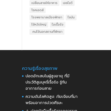
เปลี่ยนสายให้อาหาร
เอชไอวี
โรคเอดส์
โรงพยาบาลเมืองพัทยา
ไขมัน
ไข้หวัดใหญ่
ไอเรื้อรัง
​ คนไข้นอกสถานที่พัทยา
ความรู้เรื่องสุขภาพ
ปอดอักเสบในผู้สูงอายุ ที่มี
ประวัติสูบบุหรี่เรื้อรัง รู้ทัน
อาการก่อนสาย
ความดันโลหิตสูง: ภัยเงียบที่มา
พร้อมอาการปวดศีรษะ
⚠️ ปวดข้อมือเรื้อรังจากการยก