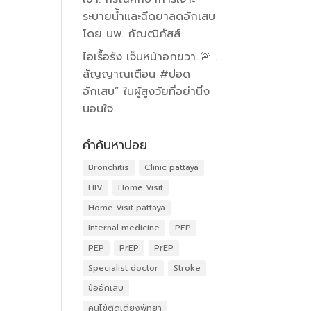
ระบายน้ำและฉีดยาลดอักเสบ
โดย นพ. กัณฒิภัสส์
ไอเรื้อรัง เจ็บหน้าอกขวา..🚨 .
สัญญาณเตือน #ปอด
อักเสบ” ในผู้สูงวัยที่อย่านิ่ง
นอนใจ
คำค้นหาบ่อย
Bronchitis
Clinic pattaya
HIV
Home Visit
Home Visit pattaya
Internal medicine
PEP
PEP
PrEP
PrEP
Specialist doctor
Stroke
ข้ออักเสบ
คนไข้ติดเตียงพัทยา