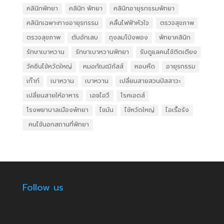
คลินิกพัทยา
คลินิก พัทยา
คลินิกอายุรกรรมพัทยา
คลินิกเฉพาะทางอายุรกรรม
คลื่นไฟฟ้าหัวใจ
ตรวจสุขภาพ
ตรวจสุขภาพ
ตับอักเสบ
ถุงลมโป่งพอง
พัทยาคลินิก
รักษาเบาหวาน
รักษาเบาหวานพัทยา
รับดูแลคนไข้ติดเตียง
วัคซีนไข้หวัดใหญ่
หมอกัณฒิภัสส์
หอบหืด
อายุรกรรม
เก๊าท์
เบาหวาน
เบาหวาน
เปลี่ยนสายสวนปัสสาวะ
เปลี่ยนสายให้อาหาร
เอชไอวี
โรคเอดส์
โรงพยาบาลเมืองพัทยา
ไขมัน
ไข้หวัดใหญ่
ไอเรื้อรัง
​ คนไข้นอกสถานที่พัทยา
Follow us