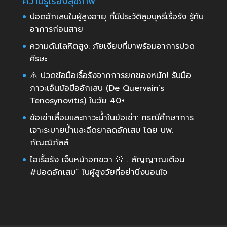
ความรู้เรื่องสุขภาพ
ปอดอักเสบในผู้สูงอายุ ที่มีประวัติสูบบุหรี่เรื้อรัง รู้ทัน
อาการก่อนสาย
ความดันโลหิตสูง: ภัยเงียบที่มาพร้อมอาการปวด
ศีรษะ
⚠️ ปวดข้อมือเรื้อรังจากการยกของหนัก! รับมือ
ภาวะเอ็นข้อมืออักเสบ (De Quervain’s
Tenosynovitis) ในวัย 40+
ข้อเข่าเสื่อมและภาวะน้ำในข้อเข่า: กรณีศึกษาการ
เจาะระบายน้ำและฉีดยาลดอักเสบ โดย นพ.
กัณฒิภัสส์
ไอเรื้อรัง เจ็บหน้าอกขวา..🚨 . สัญญาณเตือน
#ปอดอักเสบ” ในผู้สูงวัยที่อย่านิ่งนอนใจ