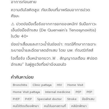
อาการก่อนสาย
ความดันโลหิตสูง: ภัยเงียบที่มาพร้อมอาการปวด
ศีรษะ
⚠️ ปวดข้อมือเรื้อรังจากการยกของหนัก! รับมือภาวะ
เอ็นข้อมืออักเสบ (De Quervain’s Tenosynovitis)
ในวัย 40+
ข้อเข่าเสื่อมและภาวะน้ำในข้อเข่า: กรณีศึกษาการเจาะ
ระบายน้ำและฉีดยาลดอักเสบ โดย นพ. กัณฒิภัสส์
ไอเรื้อรัง เจ็บหน้าอกขวา..🚨 . สัญญาณเตือน #ปอด
อักเสบ” ในผู้สูงวัยที่อย่านิ่งนอนใจ
คำค้นหาบ่อย
Bronchitis
Clinic pattaya
HIV
Home Visit
Home Visit pattaya
Internal medicine
PEP
PEP
PrEP
PrEP
Specialist doctor
Stroke
ข้ออักเสบ
คนไข้ติดเตียงพัทยา
คนไข้นอกสถานที่
คลินิกพัทยา