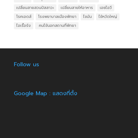
เปลี่ยนสายสวนปัสสาวะ
เปลี่ยนสายให้อาหาร
เอชไอวี
โรคเอดส์
โรงพยาบาลเมืองพัทยา
ไขมัน
ไข้หวัดใหญ่
ไอเรื้อรัง
​ คนไข้นอกสถานที่พัทยา
Follow us
Google Map : แสดงที่ตั้ง