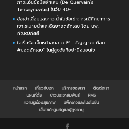
ภาวะเอ็นข้อมืออักเสบ (De Quervain’s
Tenosynovitis) ในวัย 40+
ข้อเข่าเสื่อมและภาวะน้ำในข้อเข่า: กรณีศึกษาการ
เจาะระบายน้ำและฉีดยาลดอักเสบ โดย นพ.
กัณฒิภัสส์
ไอเรื้อรัง เจ็บหน้าอกขวา..🚨 . สัญญาณเตือน
#ปอดอักเสบ” ในผู้สูงวัยที่อย่านิ่งนอนใจ
หน้าแรก
เกี่ยวกับเรา
บริการของเรา
ติดต่อเรา
แผนที่ตั้ง
ข่าวประชาสัมพันธ์
PMS
ความรู้เรื่องสุขภาพ
แพ็คเกจและโปรโมชั่น
เว็บไซค์-ศูนย์ดูแลผู้สูงอายุ