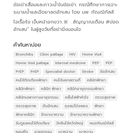
ข้อเข่าเสื่อมและภาวะน้ำในข้อเข่า: กรณีศึกษาการเจาะ
ระบายน้ำและฉีดยาลดอักเสบ โดย นพ. กัณฒิภัสส์
ไอเรื้อรัง เจ็บหน้าอกขวา..🚨 . สัญญาณเตือน #ปอด
อักเสบ” ในผู้สูงวัยที่อย่านิ่งนอนใจ
คำค้นหาบ่อย
Bronchitis
Clinic pattaya
HIV
Home Visit
Home Visit pattaya
Internal medicine
PEP
PEP
PrEP
PrEP
Specialist doctor
Stroke
ข้ออักเสบ
คนไข้ติดเตียงพัทยา
คนไข้นอกสถานที่
คลินิกพัทยา
คลินิกพัทยา
คลินิก พัทยา
คลินิกอายุรกรรมพัทยา
คลินิกเฉพาะทางอายุรกรรม
คลื่นไฟฟ้าหัวใจ
ตรวจสุขภาพ
ตรวจสุขภาพ
ตับอักเสบ
ถุงลมโป่งพอง
พัทยา
พัทยาคลินิก
รักษาเบาหวาน
รักษาเบาหวานพัทยา
รับดูแลคนไข้ติดเตียง
วัคซีนไข้หวัดใหญ่
หมอกัณฒิภัสส์
หอบหืด
อายุรกรรม
เบาหวาน
เบาหวาน