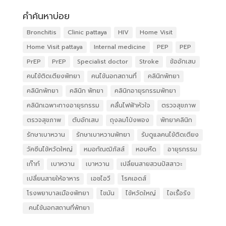
คำค้นหาบ่อย
Bronchitis
Clinic pattaya
HIV
Home Visit
Home Visit pattaya
Internal medicine
PEP
PEP
PrEP
PrEP
Specialist doctor
Stroke
ข้ออักเสบ
คนไข้ติดเตียงพัทยา
คนไข้นอกสถานที่
คลินิกพัทยา
คลินิกพัทยา
คลินิก พัทยา
คลินิกอายุรกรรมพัทยา
คลินิกเฉพาะทางอายุรกรรม
คลื่นไฟฟ้าหัวใจ
ตรวจสุขภาพ
ตรวจสุขภาพ
ตับอักเสบ
ถุงลมโป่งพอง
พัทยาคลินิก
รักษาเบาหวาน
รักษาเบาหวานพัทยา
รับดูแลคนไข้ติดเตียง
วัคซีนไข้หวัดใหญ่
หมอกัณฒิภัสส์
หอบหืด
อายุรกรรม
เก๊าท์
เบาหวาน
เบาหวาน
เปลี่ยนสายสวนปัสสาวะ
เปลี่ยนสายให้อาหาร
เอชไอวี
โรคเอดส์
โรงพยาบาลเมืองพัทยา
ไขมัน
ไข้หวัดใหญ่
ไอเรื้อรัง
​ คนไข้นอกสถานที่พัทยา