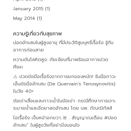
January 2015
(1)
May 2014
(1)
ความรู้เกี่ยวกับสุขภาพ
ปอดอักเสบในผู้สูงอายุ ที่มีประวัติสูบบุหรี่เรื้อรัง รู้ทัน
อาการก่อนสาย
ความดันโลหิตสูง: ภัยเงียบที่มาพร้อมอาการปวด
ศีรษะ
⚠️ ปวดข้อมือเรื้อรังจากการยกของหนัก! รับมือภาวะ
เอ็นข้อมืออักเสบ (De Quervain’s Tenosynovitis)
ในวัย 40+
ข้อเข่าเสื่อมและภาวะน้ำในข้อเข่า: กรณีศึกษาการเจาะ
ระบายน้ำและฉีดยาลดอักเสบ โดย นพ. กัณฒิภัสส์
ไอเรื้อรัง เจ็บหน้าอกขวา..🚨 . สัญญาณเตือน #ปอด
อักเสบ” ในผู้สูงวัยที่อย่านิ่งนอนใจ