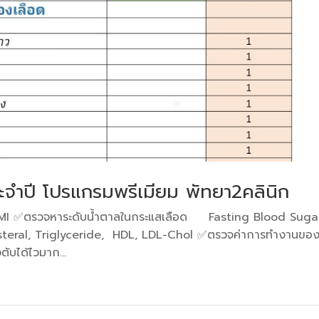
ำปี โปรแกรมพรีเมียม พัทยา2คลินิก
I ✅️ตรวจหาระดับน้ำตาลในกระแสเลือด Fasting Blood Sugar
teral, Triglyceride, HDL, LDL-Chol ✅️ตรวจค่าการทำงานของ
ด้ไวมาก...