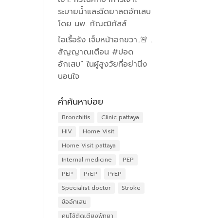
ระบายน้ำและฉีดยาลดอักเสบ
โดย นพ. กัณฒิภัสส์
ไอเรื้อรัง เจ็บหน้าอกขวา..🚨 .
สัญญาณเตือน #ปอด
อักเสบ” ในผู้สูงวัยที่อย่านิ่ง
นอนใจ
คำค้นหาบ่อย
Bronchitis
Clinic pattaya
HIV
Home Visit
Home Visit pattaya
Internal medicine
PEP
PEP
PrEP
PrEP
Specialist doctor
Stroke
ข้ออักเสบ
คนไข้ติดเตียงพัทยา