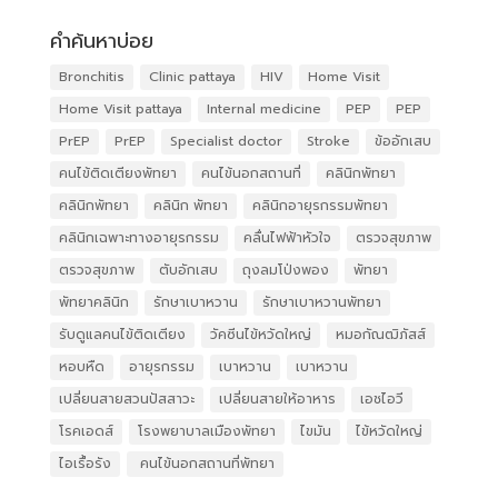
คำค้นหาบ่อย
Bronchitis
Clinic pattaya
HIV
Home Visit
Home Visit pattaya
Internal medicine
PEP
PEP
PrEP
PrEP
Specialist doctor
Stroke
ข้ออักเสบ
คนไข้ติดเตียงพัทยา
คนไข้นอกสถานที่
คลินิกพัทยา
คลินิกพัทยา
คลินิก พัทยา
คลินิกอายุรกรรมพัทยา
คลินิกเฉพาะทางอายุรกรรม
คลื่นไฟฟ้าหัวใจ
ตรวจสุขภาพ
ตรวจสุขภาพ
ตับอักเสบ
ถุงลมโป่งพอง
พัทยา
พัทยาคลินิก
รักษาเบาหวาน
รักษาเบาหวานพัทยา
รับดูแลคนไข้ติดเตียง
วัคซีนไข้หวัดใหญ่
หมอกัณฒิภัสส์
หอบหืด
อายุรกรรม
เบาหวาน
เบาหวาน
เปลี่ยนสายสวนปัสสาวะ
เปลี่ยนสายให้อาหาร
เอชไอวี
โรคเอดส์
โรงพยาบาลเมืองพัทยา
ไขมัน
ไข้หวัดใหญ่
ไอเรื้อรัง
​ คนไข้นอกสถานที่พัทยา