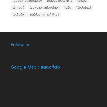
เปลี่ยนสายสวนปัสสาวะ
เปลี่ยนสายให้อาหาร
เอชไอวี
โรคเอดส์
โรงพยาบาลเมืองพัทยา
ไขมัน
ไข้หวัดใหญ่
ไอเรื้อรัง
​ คนไข้นอกสถานที่พัทยา
Follow us
Google Map : แสดงที่ตั้ง