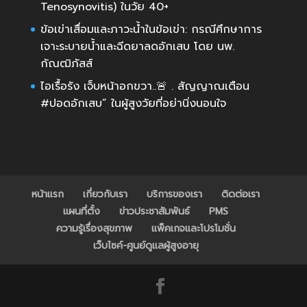
Tenosynovitis) ในวัย 40+
ข้อเข่าเสื่อมและภาวะน้ำในข้อเข่า: กรณีศึกษาการ
เจาะระบายน้ำและฉีดยาลดอักเสบ โดย นพ.
กัณฒิภัสส์
ไอเรื้อรัง เจ็บหน้าอกขวา..🚨 . สัญญาณเตือน
#ปอดอักเสบ” ในผู้สูงวัยที่อย่านิ่งนอนใจ
หน้าแรก
เกี่ยวกับเรา
บริการของเรา
ติดต่อเรา
แผนที่ตั้ง
ข่าวประชาสัมพันธ์
PMS
ความรู้เรื่องสุขภาพ
แพ็คเกจและโปรโมชั่น
เว็บไซค์-ศูนย์ดูแลผู้สูงอายุ