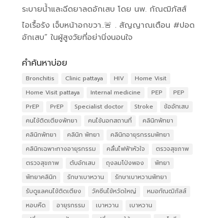
ระบายน้ำและฉีดยาลดอักเสบ โดย นพ. กัณฒิภัสส์
ไอเรื้อรัง เจ็บหน้าอกขวา..🚨 . สัญญาณเตือน #ปอด
อักเสบ” ในผู้สูงวัยที่อย่านิ่งนอนใจ
คำค้นหาบ่อย
Bronchitis
Clinic pattaya
HIV
Home Visit
Home Visit pattaya
Internal medicine
PEP
PEP
PrEP
PrEP
Specialist doctor
Stroke
ข้ออักเสบ
คนไข้ติดเตียงพัทยา
คนไข้นอกสถานที่
คลินิกพัทยา
คลินิกพัทยา
คลินิก พัทยา
คลินิกอายุรกรรมพัทยา
คลินิกเฉพาะทางอายุรกรรม
คลื่นไฟฟ้าหัวใจ
ตรวจสุขภาพ
ตรวจสุขภาพ
ตับอักเสบ
ถุงลมโป่งพอง
พัทยา
พัทยาคลินิก
รักษาเบาหวาน
รักษาเบาหวานพัทยา
รับดูแลคนไข้ติดเตียง
วัคซีนไข้หวัดใหญ่
หมอกัณฒิภัสส์
หอบหืด
อายุรกรรม
เบาหวาน
เบาหวาน