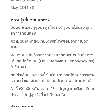
May 2014
(1)
ความรู้เกี่ยวกับสุขภาพ
ปอดอักเสบในผู้สูงอายุ ที่มีประวัติสูบบุหรี่เรื้อรัง รู้ทัน
อาการก่อนสาย
ความดันโลหิตสูง: ภัยเงียบที่มาพร้อมอาการปวด
ศีรษะ
⚠️ ปวดข้อมือเรื้อรังจากการยกของหนัก! รับมือภาวะ
เอ็นข้อมืออักเสบ (De Quervain’s Tenosynovitis)
ในวัย 40+
ข้อเข่าเสื่อมและภาวะน้ำในข้อเข่า: กรณีศึกษาการเจาะ
ระบายน้ำและฉีดยาลดอักเสบ โดย นพ. กัณฒิภัสส์
ไอเรื้อรัง เจ็บหน้าอกขวา..🚨 . สัญญาณเตือน #ปอด
อักเสบ” ในผู้สูงวัยที่อย่านิ่งนอนใจ