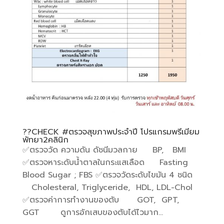
??CHECK #ตรวจสุขภาพประจำปี โปรแกรมพรีเมียม
พัทยา2คลินิก
✅️ตรวจวัด ความดัน ดัชนีมวลกาย BP, BMI
✅️ตรวจหาระดับน้ำตาลในกระแสเลือด Fasting
Blood Sugar ; FBS ✅️ตรวจวัดระดับไขมัน 4 ชนิด
Cholesteral, Triglyceride, HDL, LDL-Chol
✅️ตรวจค่าการทำงานของตับ GOT, GPT,
GGT ดูการอักเสบของตับได้ไวมาก...