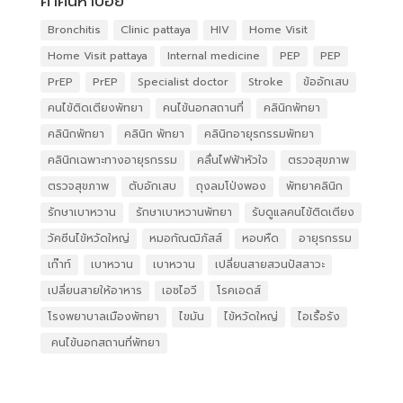
คำค้นหาบ่อย
Bronchitis
Clinic pattaya
HIV
Home Visit
Home Visit pattaya
Internal medicine
PEP
PEP
PrEP
PrEP
Specialist doctor
Stroke
ข้ออักเสบ
คนไข้ติดเตียงพัทยา
คนไข้นอกสถานที่
คลินิกพัทยา
คลินิกพัทยา
คลินิก พัทยา
คลินิกอายุรกรรมพัทยา
คลินิกเฉพาะทางอายุรกรรม
คลื่นไฟฟ้าหัวใจ
ตรวจสุขภาพ
ตรวจสุขภาพ
ตับอักเสบ
ถุงลมโป่งพอง
พัทยาคลินิก
รักษาเบาหวาน
รักษาเบาหวานพัทยา
รับดูแลคนไข้ติดเตียง
วัคซีนไข้หวัดใหญ่
หมอกัณฒิภัสส์
หอบหืด
อายุรกรรม
เก๊าท์
เบาหวาน
เบาหวาน
เปลี่ยนสายสวนปัสสาวะ
เปลี่ยนสายให้อาหาร
เอชไอวี
โรคเอดส์
โรงพยาบาลเมืองพัทยา
ไขมัน
ไข้หวัดใหญ่
ไอเรื้อรัง
​ คนไข้นอกสถานที่พัทยา