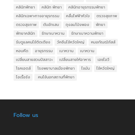
คลินิกพัทยา
คลินิก พัทยา
คลินิกอายุรกรรมพัทยา
คลินิกเฉพาะทางอายุรกรรม
คลื่นไฟฟ้าหัวใจ
ตรวจสุขภาพ
ตรวจสุขภาพ
ตับอักเสบ
ถุงลมโป่งพอง
พัทยา
พัทยาคลินิก
รักษาเบาหวาน
รักษาเบาหวานพัทยา
รับดูแลคนไข้ติดเตียง
วัคซีนไข้หวัดใหญ่
หมอกัณฒิภัสส์
หอบหืด
อายุรกรรม
เบาหวาน
เบาหวาน
เปลี่ยนสายสวนปัสสาวะ
เปลี่ยนสายให้อาหาร
เอชไอวี
โรคเอดส์
โรงพยาบาลเมืองพัทยา
ไขมัน
ไข้หวัดใหญ่
ไอเรื้อรัง
​ คนไข้นอกสถานที่พัทยา
Follow us