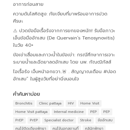
อาการก่อนสาย
ความดันโลหิตสูง: ภัยเงียบที่มาพร้อมอาการปวด
ศีรษะ
⚠️ ปวดข้อมือเรื้อรังจากการยกของหนัก! รับมือภาวะ
เอ็นข้อมืออักเสบ (De Quervain’s Tenosynovitis)
ในวัย 40+
ข้อเข่าเสื่อมและภาวะน้ำในข้อเข่า: กรณีศึกษาการเจาะ
ระบายน้ำและฉีดยาลดอักเสบ โดย นพ. กัณฒิภัสส์
ไอเรื้อรัง เจ็บหน้าอกขวา..🚨 . สัญญาณเตือน #ปอด
อักเสบ” ในผู้สูงวัยที่อย่านิ่งนอนใจ
คำค้นหาบ่อย
Bronchitis
Clinic pattaya
HIV
Home Visit
Home Visit pattaya
Internal medicine
PEP
PEP
PrEP
PrEP
Specialist doctor
Stroke
ข้ออักเสบ
คนไข้ติดเตียงพัทยา
คนไข้นอกสถานที่
คลินิกพัทยา