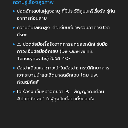
ความรู้เรื่องสุขภาพ
ปอดอักเสบในผู้สูงอายุ ที่มีประวัติสูบบุหรี่เรื้อรัง รู้ทัน
อาการก่อนสาย
ความดันโลหิตสูง: ภัยเงียบที่มาพร้อมอาการปวด
ศีรษะ
⚠️ ปวดข้อมือเรื้อรังจากการยกของหนัก! รับมือ
ภาวะเอ็นข้อมืออักเสบ (De Quervain’s
Tenosynovitis) ในวัย 40+
ข้อเข่าเสื่อมและภาวะน้ำในข้อเข่า: กรณีศึกษาการ
เจาะระบายน้ำและฉีดยาลดอักเสบ โดย นพ.
กัณฒิภัสส์
ไอเรื้อรัง เจ็บหน้าอกขวา..🚨 . สัญญาณเตือน
#ปอดอักเสบ” ในผู้สูงวัยที่อย่านิ่งนอนใจ