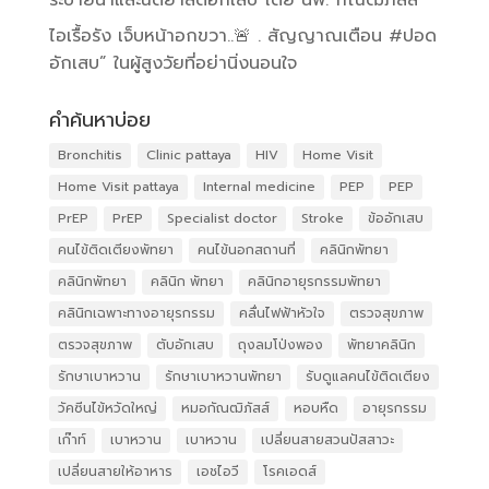
ไอเรื้อรัง เจ็บหน้าอกขวา..🚨 . สัญญาณเตือน #ปอด
อักเสบ” ในผู้สูงวัยที่อย่านิ่งนอนใจ
คำค้นหาบ่อย
Bronchitis
Clinic pattaya
HIV
Home Visit
Home Visit pattaya
Internal medicine
PEP
PEP
PrEP
PrEP
Specialist doctor
Stroke
ข้ออักเสบ
คนไข้ติดเตียงพัทยา
คนไข้นอกสถานที่
คลินิกพัทยา
คลินิกพัทยา
คลินิก พัทยา
คลินิกอายุรกรรมพัทยา
คลินิกเฉพาะทางอายุรกรรม
คลื่นไฟฟ้าหัวใจ
ตรวจสุขภาพ
ตรวจสุขภาพ
ตับอักเสบ
ถุงลมโป่งพอง
พัทยาคลินิก
รักษาเบาหวาน
รักษาเบาหวานพัทยา
รับดูแลคนไข้ติดเตียง
วัคซีนไข้หวัดใหญ่
หมอกัณฒิภัสส์
หอบหืด
อายุรกรรม
เก๊าท์
เบาหวาน
เบาหวาน
เปลี่ยนสายสวนปัสสาวะ
เปลี่ยนสายให้อาหาร
เอชไอวี
โรคเอดส์