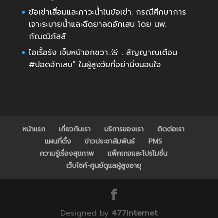
ข้อเข่าเสื่อมและภาวะน้ำในข้อเข่า: กรณีศึกษาการ
เจาะระบายน้ำและฉีดยาลดอักเสบ โดย นพ.
กัณฒิภัสส์
ไอเรื้อรัง เจ็บหน้าอกขวา..🚨 . สัญญาณเตือน
#ปอดอักเสบ” ในผู้สูงวัยที่อย่านิ่งนอนใจ
หน้าแรก
เกี่ยวกับเรา
บริการของเรา
ติดต่อเรา
แผนที่ตั้ง
ข่าวประชาสัมพันธ์
PMS
ความรู้เรื่องสุขภาพ
แพ็คเกจและโปรโมชั่น
เว็บไซค์-ศูนย์ดูแลผู้สูงอายุ
Designed by
477internet