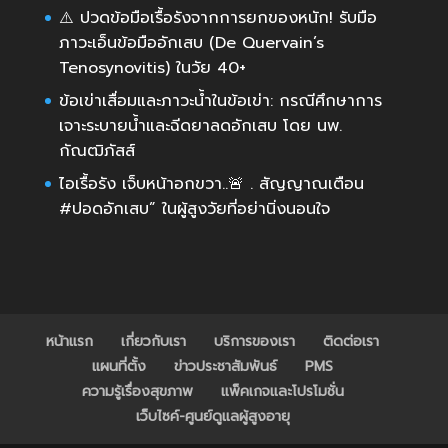
⚠️ ปวดข้อมือเรื้อรังจากการยกของหนัก! รับมือ
ภาวะเอ็นข้อมืออักเสบ (De Quervain’s
Tenosynovitis) ในวัย 40+
ข้อเข่าเสื่อมและภาวะน้ำในข้อเข่า: กรณีศึกษาการ
เจาะระบายน้ำและฉีดยาลดอักเสบ โดย นพ.
กัณฒิภัสส์
ไอเรื้อรัง เจ็บหน้าอกขวา..🚨 . สัญญาณเตือน
#ปอดอักเสบ” ในผู้สูงวัยที่อย่านิ่งนอนใจ
หน้าแรก
เกี่ยวกับเรา
บริการของเรา
ติดต่อเรา
แผนที่ตั้ง
ข่าวประชาสัมพันธ์
PMS
ความรู้เรื่องสุขภาพ
แพ็คเกจและโปรโมชั่น
เว็บไซค์-ศูนย์ดูแลผู้สูงอายุ