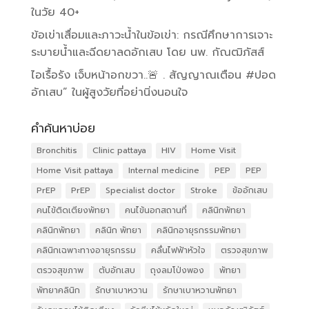
ในวัย 40+
ข้อเข่าเสื่อมและภาวะน้ำในข้อเข่า: กรณีศึกษาการเจาะ
ระบายน้ำและฉีดยาลดอักเสบ โดย นพ. กัณฒิภัสส์
ไอเรื้อรัง เจ็บหน้าอกขวา..🚨 . สัญญาณเตือน #ปอด
อักเสบ” ในผู้สูงวัยที่อย่านิ่งนอนใจ
คำค้นหาบ่อย
Bronchitis
Clinic pattaya
HIV
Home Visit
Home Visit pattaya
Internal medicine
PEP
PEP
PrEP
PrEP
Specialist doctor
Stroke
ข้ออักเสบ
คนไข้ติดเตียงพัทยา
คนไข้นอกสถานที่
คลินิกพัทยา
คลินิกพัทยา
คลินิก พัทยา
คลินิกอายุรกรรมพัทยา
คลินิกเฉพาะทางอายุรกรรม
คลื่นไฟฟ้าหัวใจ
ตรวจสุขภาพ
ตรวจสุขภาพ
ตับอักเสบ
ถุงลมโป่งพอง
พัทยา
พัทยาคลินิก
รักษาเบาหวาน
รักษาเบาหวานพัทยา