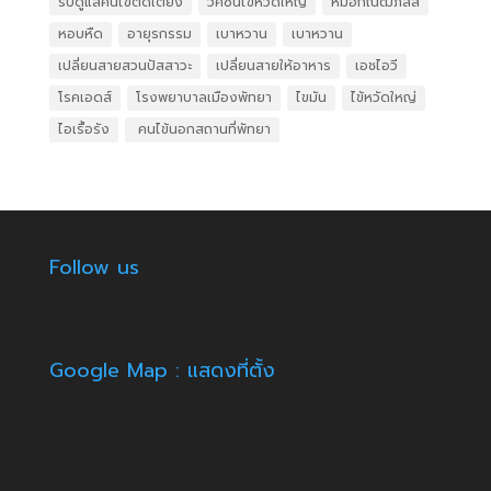
รับดูแลคนไข้ติดเตียง
วัคซีนไข้หวัดใหญ่
หมอกัณฒิภัสส์
หอบหืด
อายุรกรรม
เบาหวาน
เบาหวาน
เปลี่ยนสายสวนปัสสาวะ
เปลี่ยนสายให้อาหาร
เอชไอวี
โรคเอดส์
โรงพยาบาลเมืองพัทยา
ไขมัน
ไข้หวัดใหญ่
ไอเรื้อรัง
​ คนไข้นอกสถานที่พัทยา
Follow us
Google Map : แสดงที่ตั้ง