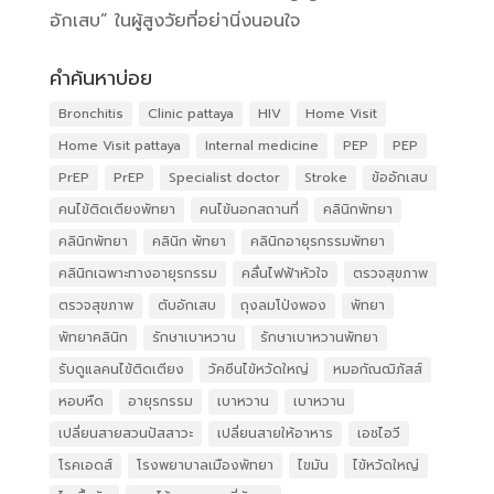
อักเสบ” ในผู้สูงวัยที่อย่านิ่งนอนใจ
คำค้นหาบ่อย
Bronchitis
Clinic pattaya
HIV
Home Visit
Home Visit pattaya
Internal medicine
PEP
PEP
PrEP
PrEP
Specialist doctor
Stroke
ข้ออักเสบ
คนไข้ติดเตียงพัทยา
คนไข้นอกสถานที่
คลินิกพัทยา
คลินิกพัทยา
คลินิก พัทยา
คลินิกอายุรกรรมพัทยา
คลินิกเฉพาะทางอายุรกรรม
คลื่นไฟฟ้าหัวใจ
ตรวจสุขภาพ
ตรวจสุขภาพ
ตับอักเสบ
ถุงลมโป่งพอง
พัทยา
พัทยาคลินิก
รักษาเบาหวาน
รักษาเบาหวานพัทยา
รับดูแลคนไข้ติดเตียง
วัคซีนไข้หวัดใหญ่
หมอกัณฒิภัสส์
หอบหืด
อายุรกรรม
เบาหวาน
เบาหวาน
เปลี่ยนสายสวนปัสสาวะ
เปลี่ยนสายให้อาหาร
เอชไอวี
โรคเอดส์
โรงพยาบาลเมืองพัทยา
ไขมัน
ไข้หวัดใหญ่