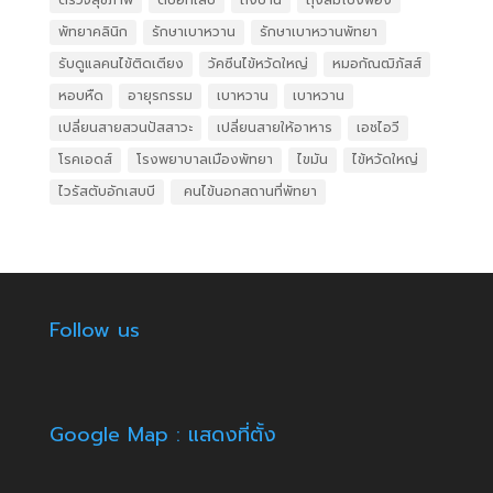
ตรวจสุขภาพ
ตับอักเสบ
ถึงบ้าน
ถุงลมโป่งพอง
พัทยาคลินิก
รักษาเบาหวาน
รักษาเบาหวานพัทยา
รับดูแลคนไข้ติดเตียง
วัคซีนไข้หวัดใหญ่
หมอกัณฒิภัสส์
หอบหืด
อายุรกรรม
เบาหวาน
เบาหวาน
เปลี่ยนสายสวนปัสสาวะ
เปลี่ยนสายให้อาหาร
เอชไอวี
โรคเอดส์
โรงพยาบาลเมืองพัทยา
ไขมัน
ไข้หวัดใหญ่
ไวรัสตับอักเสบบี
​ คนไข้นอกสถานที่พัทยา
Follow us
Google Map : แสดงที่ตั้ง