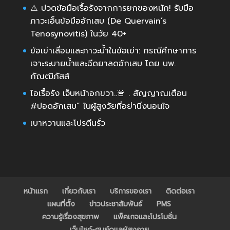
⚠️ ปวดข้อมือเรื้อรังจากการยกของหนัก! รับมือ
ภาวะเอ็นข้อมืออักเสบ (De Quervain’s
Tenosynovitis) ในวัย 40+
ข้อเข่าเสื่อมและภาวะน้ำในข้อเข่า: กรณีศึกษาการ
เจาะระบายน้ำและฉีดยาลดอักเสบ โดย นพ.
กัณฒิภัสส์
ไอเรื้อรัง เจ็บหน้าอกขวา..🚨 . สัญญาณเตือน
#ปอดอักเสบ” ในผู้สูงวัยที่อย่านิ่งนอนใจ
เบาหวานและโปรตีนรั่ว
หน้าแรก
เกี่ยวกับเรา
บริการของเรา
ติดต่อเรา
แผนที่ตั้ง
ข่าวประชาสัมพันธ์
PMS
ความรู้เรื่องสุขภาพ
แพ็คเกจและโปรโมชั่น
เว็บไซค์-ศูนย์ดูแลผู้สูงอายุ