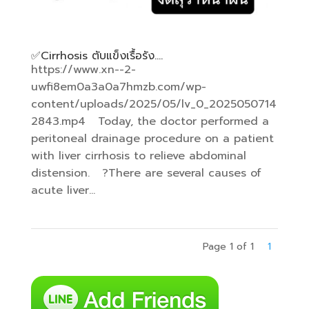
✅️Cirrhosis ตับแข็งเรื้อรัง….
https://www.xn--2-
uwfi8em0a3a0a7hmzb.com/wp-
content/uploads/2025/05/lv_0_2025050714
2843.mp4 Today, the doctor performed a
peritoneal drainage procedure on a patient
with liver cirrhosis to relieve abdominal
distension. ?There are several causes of
acute liver...
Page 1 of 1
1