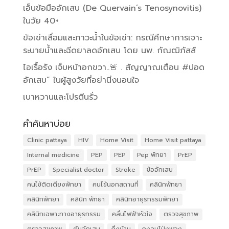
เอ็นข้อมืออักเสบ (De Quervain’s Tenosynovitis)
ในวัย 40+
ข้อเข่าเสื่อมและภาวะน้ำในข้อเข่า: กรณีศึกษาการเจาะ
ระบายน้ำและฉีดยาลดอักเสบ โดย นพ. กัณฒิภัสส์
ไอเรื้อรัง เจ็บหน้าอกขวา..🚨 . สัญญาณเตือน #ปอด
อักเสบ” ในผู้สูงวัยที่อย่านิ่งนอนใจ
เบาหวานและโปรตีนรั่ว
คำค้นหาบ่อย
Clinic pattaya
HIV
Home Visit
Home Visit pattaya
Internal medicine
PEP
PEP
Pep พัทยา
PrEP
PrEP
Specialist doctor
Stroke
ข้ออักเสบ
คนไข้ติดเตียงพัทยา
คนไข้นอกสถานที่
คลินิกพัทยา
คลินิกพัทยา
คลินิก พัทยา
คลินิกอายุรกรรมพัทยา
คลินิกเฉพาะทางอายุรกรรม
คลื่นไฟฟ้าหัวใจ
ตรวจสุขภาพ