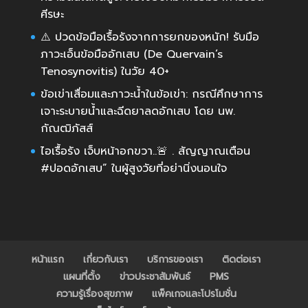
ศีรษะ
⚠️ ปวดข้อมือเรื้อรังจากการยกของหนัก! รับมือ
ภาวะเอ็นข้อมืออักเสบ (De Quervain’s
Tenosynovitis) ในวัย 40+
ข้อเข่าเสื่อมและภาวะน้ำในข้อเข่า: กรณีศึกษาการ
เจาะระบายน้ำและฉีดยาลดอักเสบ โดย นพ.
กัณฒิภัสส์
ไอเรื้อรัง เจ็บหน้าอกขวา..🚨 . สัญญาณเตือน
#ปอดอักเสบ” ในผู้สูงวัยที่อย่านิ่งนอนใจ
หน้าแรก
เกี่ยวกับเรา
บริการของเรา
ติดต่อเรา
แผนที่ตั้ง
ข่าวประชาสัมพันธ์
PMS
ความรู้เรื่องสุขภาพ
แพ็คเกจและโปรโมชั่น