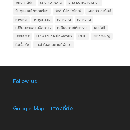
พัทยาคลินิก
รักษาเบาหวาน
รักษาเบาหวานพัทยา
รับดูแลคนไข้ติดเตียง
วัคซีนไข้หวัดใหญ่
หมอกัณฒิภัสส์
หอบหืด
อายุรกรรม
เบาหวาน
เบาหวาน
เปลี่ยนสายสวนปัสสาวะ
เปลี่ยนสายให้อาหาร
เอชไอวี
โรคเอดส์
โรงพยาบาลเมืองพัทยา
ไขมัน
ไข้หวัดใหญ่
ไอเรื้อรัง
​ คนไข้นอกสถานที่พัทยา
Follow us
Google Map : แสดงที่ตั้ง