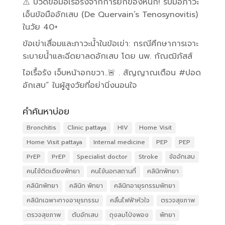
⚠️ ปวดข้อมือเรื้อรังจากการยกของหนัก! รับมือภาวะ
เอ็นข้อมืออักเสบ (De Quervain’s Tenosynovitis)
ในวัย 40+
ข้อเข่าเสื่อมและภาวะน้ำในข้อเข่า: กรณีศึกษาการเจาะ
ระบายน้ำและฉีดยาลดอักเสบ โดย นพ. กัณฒิภัสส์
ไอเรื้อรัง เจ็บหน้าอกขวา..🚨 . สัญญาณเตือน #ปอด
อักเสบ” ในผู้สูงวัยที่อย่านิ่งนอนใจ
คำค้นหาบ่อย
Bronchitis
Clinic pattaya
HIV
Home Visit
Home Visit pattaya
Internal medicine
PEP
PEP
PrEP
PrEP
Specialist doctor
Stroke
ข้ออักเสบ
คนไข้ติดเตียงพัทยา
คนไข้นอกสถานที่
คลินิกพัทยา
คลินิกพัทยา
คลินิก พัทยา
คลินิกอายุรกรรมพัทยา
คลินิกเฉพาะทางอายุรกรรม
คลื่นไฟฟ้าหัวใจ
ตรวจสุขภาพ
ตรวจสุขภาพ
ตับอักเสบ
ถุงลมโป่งพอง
พัทยา