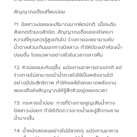
สัญญาณเตือนที่พบบ่อย
?1. ปัสสาวะบ่อยและปริมาณมากผิดปกติ: เมื่อระดับ
สังเกตตัวเองสักนิด…สัญญาณเตือนของโรคเบา
หวานที่คุณควรรู้สูงเกินไป ร่างกายจะพยายามขับ
น้ำตาลส่วนเกินออกทางปัสสาวะ ทำให้ต้องเข้าห้องน้ำ
บ่อยขึ้น โดยเฉพาะอย่างยิ่งในเวลากลางคืน
?2. หิวบ่อยและกินจุขึ้น: แม้จะทานอาหารตามปกติ แต่
ร่างกายไม่สามารถนำน้ำตาลไปใช้เป็นพลังงานได้
อย่างมีประสิทธิภาพ ทำให้เซลล์ยังคงขาดพลังงาน
สมองจึงส่งสัญญาณให้รู้สึกหิวอยู่ตลอดเวลา
?3. กระหายน้ำบ่อย: การที่ร่างกายสูญเสียน้ำทาง
ปัสสาวะบ่อยๆ ทำให้เกิดภาวะขาดน้ำและรู้สึกกระหาย
น้ำมากขึ้น
?4. น้ำหนักลดลงอย่างไม่มีสาเหตุ: แม้จะทานอาหาร