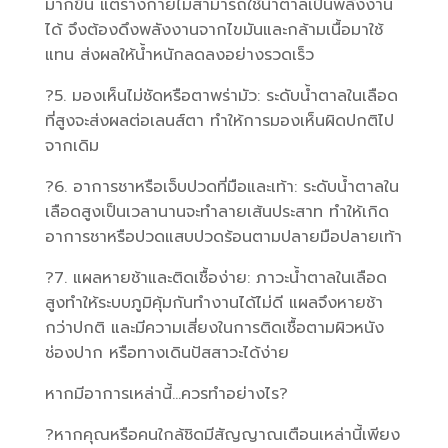
มากขึ้น แต่ร่างกายไม่สามารถใช้น้ำตาลเป็นพลังงาน
ได้ จึงต้องดึงพลังงานจากไขมันและกล้ามเนื้อมาใช้
แทน ส่งผลให้น้ำหนักลดลงอย่างรวดเร็ว
?5. มองเห็นไม่ชัดหรือตาพร่ามัว: ระดับน้ำตาลในเลือด
ที่สูงจะส่งผลต่อเลนส์ตา ทำให้การมองเห็นผิดปกติไป
จากเดิม
?6. อาการชาหรือเจ็บปวดที่มือและเท้า: ระดับน้ำตาลใน
เลือดสูงเป็นเวลานานจะทำลายเส้นประสาท ทำให้เกิด
อาการชาหรือปวดแสบปวดร้อนตามปลายมือปลายเท้า
?7. แผลหายช้าและติดเชื้อง่าย: ภาวะน้ำตาลในเลือด
สูงทำให้ระบบภูมิคุ้มกันทำงานได้ไม่ดี แผลจึงหายช้า
กว่าปกติ และมีความเสี่ยงในการติดเชื้อตามผิวหนัง
ช่องปาก หรือทางเดินปัสสาวะได้ง่าย
หากมีอาการเหล่านี้…ควรทำอย่างไร?
?หากคุณหรือคนใกล้ชิดมีสัญญาณเตือนเหล่านี้เพียง