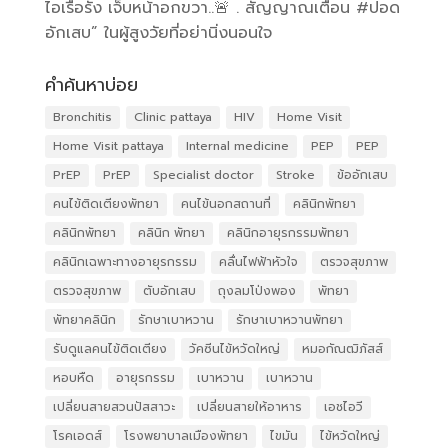
ไอเรื้อรัง เจ็บหน้าอกขวา..🚨 . สัญญาณเตือน #ปอด
อักเสบ” ในผู้สูงวัยที่อย่านิ่งนอนใจ
คำค้นหาบ่อย
Bronchitis
Clinic pattaya
HIV
Home Visit
Home Visit pattaya
Internal medicine
PEP
PEP
PrEP
PrEP
Specialist doctor
Stroke
ข้ออักเสบ
คนไข้ติดเตียงพัทยา
คนไข้นอกสถานที่
คลินิกพัทยา
คลินิกพัทยา
คลินิก พัทยา
คลินิกอายุรกรรมพัทยา
คลินิกเฉพาะทางอายุรกรรม
คลื่นไฟฟ้าหัวใจ
ตรวจสุขภาพ
ตรวจสุขภาพ
ตับอักเสบ
ถุงลมโป่งพอง
พัทยา
พัทยาคลินิก
รักษาเบาหวาน
รักษาเบาหวานพัทยา
รับดูแลคนไข้ติดเตียง
วัคซีนไข้หวัดใหญ่
หมอกัณฒิภัสส์
หอบหืด
อายุรกรรม
เบาหวาน
เบาหวาน
เปลี่ยนสายสวนปัสสาวะ
เปลี่ยนสายให้อาหาร
เอชไอวี
โรคเอดส์
โรงพยาบาลเมืองพัทยา
ไขมัน
ไข้หวัดใหญ่