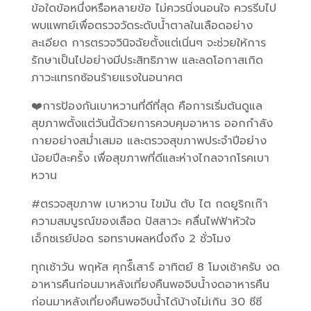
ข้อใดข้อหนึ่งหรือหลายข้อ ไม่ควรนิ่งนอนใจ ควรรีบไป
พบแพทย์เพื่อตรวจวัดระดับน้ำตาลในเลือดอย่าง
ละเอียด การตรวจวินิจฉัยตั้งแต่เนิ่นๆ จะช่วยให้การ
รักษาเป็นไปอย่างมีประสิทธิภาพ และลดโอกาสเกิด
ภาวะแทรกซ้อนร้ายแรงในอนาคต
❤️การป้องกันเบาหวานที่ดีที่สุด คือการเริ่มต้นดูแล
สุขภาพตั้งแต่วันนี้ด้วยการควบคุมอาหาร ออกกำลัง
กายอย่างสม่ำเสมอ และตรวจสุขภาพประจำปีอย่าง
น้อยปีละครั้ง เพื่อสุขภาพที่ดีและห่างไกลจากโรคเบา
หวาน
#ตรวจสุขภาพ เบาหวาน ไขมัน ตับ ไต กดยูริกเก๊า
ความสมบูรณ์ของเลือด ปัสสาวะ คลื่นไฟฟ้าหัวใจ
เอ็กซเรย์ปอด รอทราบผลหนึ่งถึง 2 ชั่วโมง
ทุกเช้าวัน พฤหัส ศุกร์ืเสาร์ อาทิตย์ 8 โมงเช้าครับ งด
อาหารคืนก่อนมาหลังเที่ยงคืนพอจิบน้ำงดอาหารคืน
ก่อนมาหลังเที่ยงคืนพอจิบน้ำได้บ้างไม่เกิน 30 ซีซี