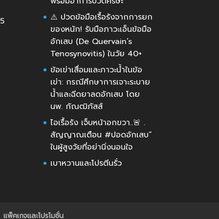
พร้อมอาการปวดศีรษะ
⚠️ ปวดข้อมือเรื้อรังจากการยก
35
ของหนัก! รับมือภาวะเอ็นข้อมือ
อักเสบ (De Quervain’s
Tenosynovitis) ในวัย 40+
ข้อเข่าเสื่อมและภาวะน้ำในข้อ
เข่า: กรณีศึกษาการเจาะระบาย
น้ำและฉีดยาลดอักเสบ โดย
นพ. กัณฒิภัสส์
ไอเรื้อรัง เจ็บหน้าอกขวา..🚨 .
สัญญาณเตือน #ปอดอักเสบ”
ในผู้สูงวัยที่อย่านิ่งนอนใจ
เบาหวานและโปรตีนรั่ว
แพ็คเกจและโปรโมชั่น