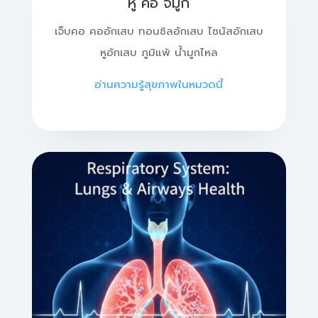
หู คอ จมูก
เจ็บคอ คออักเสบ ทอนซิลอักเสบ ไซนัสอักเสบ
หูอักเสบ ภูมิแพ้ น้ำมูกไหล
อ่านความรู้สุขภาพในหมวดนี้