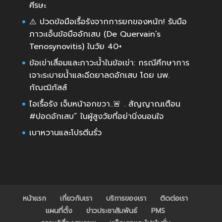
ศีรษะ
⚠️ ปวดข้อมือเรื้อรังจากการยกของหนัก! รับมือ
ภาวะเอ็นข้อมืออักเสบ (De Quervain’s
Tenosynovitis) ในวัย 40+
ข้อเข่าเสื่อมและภาวะน้ำในข้อเข่า: กรณีศึกษาการ
เจาะระบายน้ำและฉีดยาลดอักเสบ โดย นพ.
กัณฒิภัสส์
ไอเรื้อรัง เจ็บหน้าอกขวา..🚨 . สัญญาณเตือน
#ปอดอักเสบ” ในผู้สูงวัยที่อย่านิ่งนอนใจ
เบาหวานและโปรตีนรั่ว
หน้าแรก
เกี่ยวกับเรา
บริการของเรา
ติดต่อเรา
แผนที่ตั้ง
ข่าวประชาสัมพันธ์
PMS