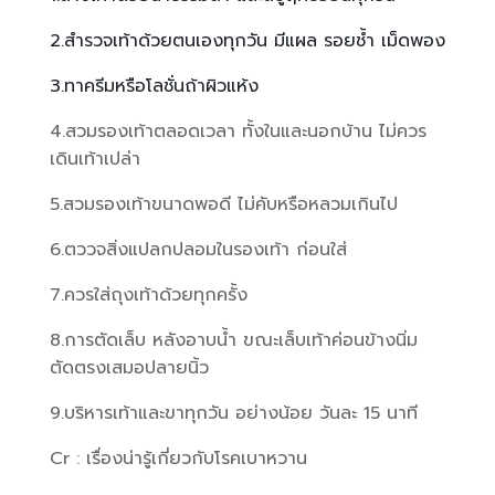
2.สำรวจเท้าด้วยตนเองทุกวัน มีแผล รอยช้ำ เม็ดพอง
3.ทาครีมหรือโลชั่นถ้าผิวแห้ง
4.สวมรองเท้าตลอดเวลา ทั้งในและนอกบ้าน ไม่ควร
เดินเท้าเปล่า
5.สวมรองเท้าขนาดพอดี ไม่คับหรือหลวมเกินไป
6.ตววจสิ่งแปลกปลอมในรองเท้า ก่อนใส่
7.ควรใส่ถุงเท้าด้วยทุกครั้ง
8.การตัดเล็บ หลังอาบน้ำ ขณะเล็บเท้าค่อนข้างนิ่ม
ตัดตรงเสมอปลายนิ้ว
9.บริหารเท้าและขาทุกวัน อย่างน้อย วันละ 15 นาที
Cr : เรื่องน่ารู้เกี่ยวกับโรคเบาหวาน