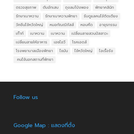
ตรวจสุขภาพ
ตับอักเสบ
ถุงลมโป่งพอง
พัทยาคลินิก
รักษาเบาหวาน
รักษาเบาหวานพัทยา
รับดูแลคนไข้ติดเตียง
วัคซีนไข้หวัดใหญ่
หมอกัณฒิภัสส์
หอบหืด
อายุรกรรม
เก๊าท์
เบาหวาน
เบาหวาน
เปลี่ยนสายสวนปัสสาวะ
เปลี่ยนสายให้อาหาร
เอชไอวี
โรคเอดส์
โรงพยาบาลเมืองพัทยา
ไขมัน
ไข้หวัดใหญ่
ไอเรื้อรัง
​ คนไข้นอกสถานที่พัทยา
Follow us
Google Map : แสดงที่ตั้ง