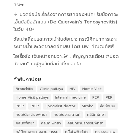
ศีรษะ
⚠️ ปวดข้อมือเรื้อรังจากการยกของหนัก! รับมือภาวะ
เอ็นข้อมืออักเสบ (De Quervain’s Tenosynovitis)
ในวัย 40+
ข้อเข่าเสื่อมและภาวะน้ำในข้อเข่า: กรณีศึกษาการเจาะ
ระบายน้ำและฉีดยาลดอักเสบ โดย นพ. กัณฒิภัสส์
ไอเรื้อรัง เจ็บหน้าอกขวา..🚨 . สัญญาณเตือน #ปอด
อักเสบ” ในผู้สูงวัยที่อย่านิ่งนอนใจ
คำค้นหาบ่อย
Bronchitis
Clinic pattaya
HIV
Home Visit
Home Visit pattaya
Internal medicine
PEP
PEP
PrEP
PrEP
Specialist doctor
Stroke
ข้ออักเสบ
คนไข้ติดเตียงพัทยา
คนไข้นอกสถานที่
คลินิกพัทยา
คลินิกพัทยา
คลินิก พัทยา
คลินิกอายุรกรรมพัทยา
คลินิกเฉพาะทางอายุรกรรม
คลื่นไฟฟ้าหัวใจ
ตรวจสุขภาพ