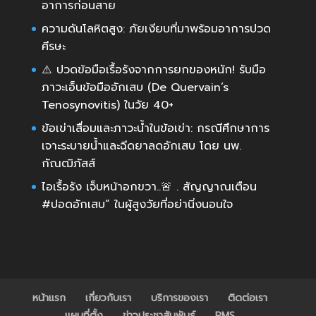
อาการก่อนสาย
ความดันโลหิตสูง: ภัยเงียบที่มาพร้อมอาการปวด
ศีรษะ
⚠️ ปวดข้อมือเรื้อรังจากการยกของหนัก! รับมือ
ภาวะเอ็นข้อมืออักเสบ (De Quervain’s
Tenosynovitis) ในวัย 40+
ข้อเข่าเสื่อมและภาวะน้ำในข้อเข่า: กรณีศึกษาการ
เจาะระบายน้ำและฉีดยาลดอักเสบ โดย นพ.
กัณฒิภัสส์
ไอเรื้อรัง เจ็บหน้าอกขวา..🚨 . สัญญาณเตือน
#ปอดอักเสบ” ในผู้สูงวัยที่อย่านิ่งนอนใจ
หน้าแรก
เกี่ยวกับเรา
บริการของเรา
ติดต่อเรา
แผนที่ตั้ง
ข่าวประชาสัมพันธ์
PMS