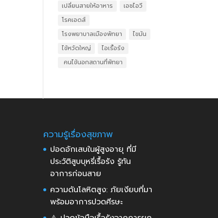
เปลี่ยนสายให้อาหาร
เอชไอวี
โรคเอดส์
โรงพยาบาลเมืองพัทยา
ไขมัน
ไข้หวัดใหญ่
ไอเรื้อรัง
​ คนไข้นอกสถานที่พัทยา
ความรู้เรื่องสุขภาพ
ปอดอักเสบในผู้สูงอายุ ที่มี
ประวัติสูบบุหรี่เรื้อรัง รู้ทัน
อาการก่อนสาย
ความดันโลหิตสูง: ภัยเงียบที่มา
พร้อมอาการปวดศีรษะ
⚠️ ปวดข้อมือเรื้อรังจากการยก