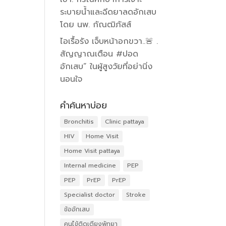
ระบายน้ำและฉีดยาลดอักเสบ
โดย นพ. กัณฒิภัสส์
ไอเรื้อรัง เจ็บหน้าอกขวา..🚨 .
สัญญาณเตือน #ปอด
อักเสบ” ในผู้สูงวัยที่อย่านิ่ง
นอนใจ
คำค้นหาบ่อย
Bronchitis
Clinic pattaya
HIV
Home Visit
Home Visit pattaya
Internal medicine
PEP
PEP
PrEP
PrEP
Specialist doctor
Stroke
ข้ออักเสบ
คนไข้ติดเตียงพัทยา