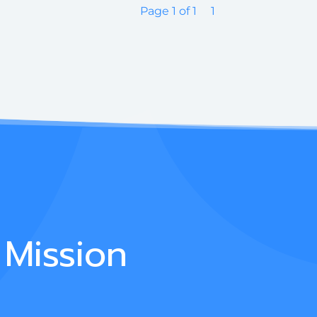
Page 1 of 1
1
 Mission