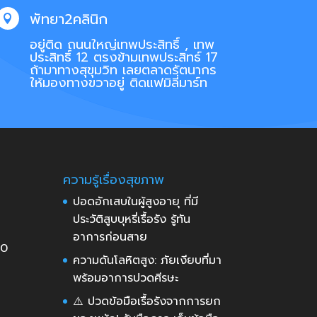
พัทยา2คลินิก

อยู่ติด ถนนใหญ่เทพประสิทธิ์ , เทพ
ประสิทธิ์ 12 ตรงข้ามเทพประสิทธ์ 17
ถ้ามาทางสุขุมวิท เลยตลาดรัตนากร
ให้มองทางขวาอยู่ ติดแฟมิลี่มาร์ท
ความรู้เรื่องสุขภาพ
ปอดอักเสบในผู้สูงอายุ ที่มี
ประวัติสูบบุหรี่เรื้อรัง รู้ทัน
อาการก่อนสาย
30
ความดันโลหิตสูง: ภัยเงียบที่มา
พร้อมอาการปวดศีรษะ
⚠️ ปวดข้อมือเรื้อรังจากการยก