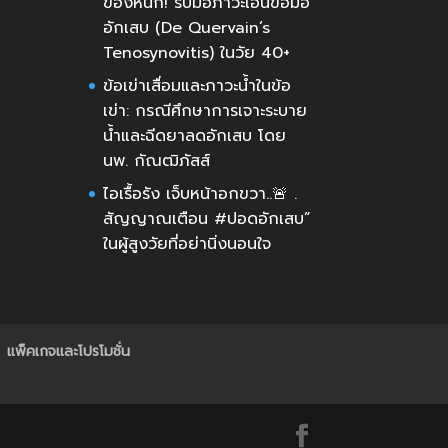
ของหนัก! รับมือภาวะเอ็นข้อมือ
อักเสบ (De Quervain’s
Tenosynovitis) ในวัย 40+
ข้อเข่าเสื่อมและภาวะน้ำในข้อ
เข่า: กรณีศึกษาการเจาะระบาย
น้ำและฉีดยาลดอักเสบ โดย
นพ. กัณฒิภัสส์
ไอเรื้อรัง เจ็บหน้าอกขวา..🚨 .
สัญญาณเตือน #ปอดอักเสบ”
ในผู้สูงวัยที่อย่านิ่งนอนใจ
แพ็คเกจและโปรโมชั่น