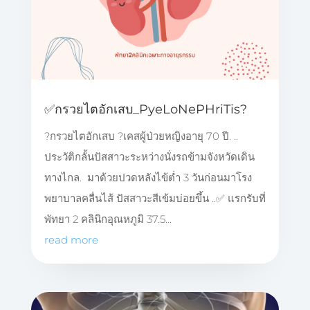
✅️กรวยไตอักเสบ_PyeLoNePHriTis?
?กรวยไตอักเสบ ?เคสผู้ป่วยหญิงอายุ 70 ปี. ..
ประวัติกลั้นปัสสาวะระหว่างนั่งรถข้ามจังหวัดเดิน
ทางไกล. มาด้วยปวดหลังไข้ต่ำ 3 วันก่อนมาโรง
พยาบาลคลื่นไส้ ปัสสาวะสีเข้มบ่อยขึ้น ..✅️ แรกรับที่
พัทยา 2 คลินิกอุณหภูมิ 37.5...
read more