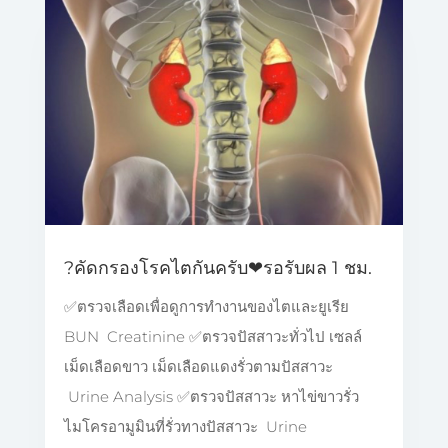
?คัดกรองโรคไตกันครับ❤รอรับผล 1 ชม.
✅️ตรวจเลือดเพื่อดูการทำงานของไตและยูเรีย
BUN Creatinine ✅️ตรวจปัสสาวะทั่วไป เซลล์
เม็ดเลือดขาว เม็ดเลือดแดงรั่วตามปัสสาวะ
Urine Analysis ✅️ตรวจปัสสาวะ หาไข่ขาวรั่ว
ไมโครอามูมินที่รั่วทางปัสสาวะ Urine