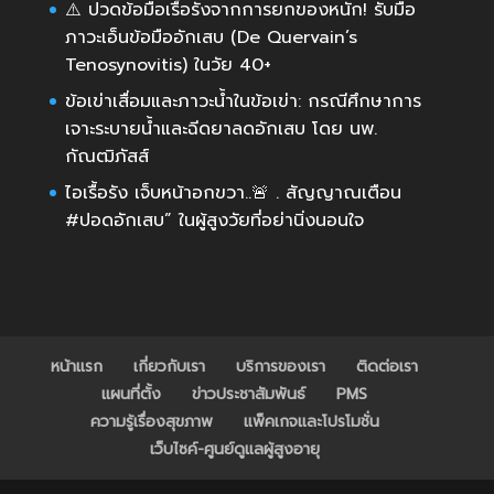
⚠️ ปวดข้อมือเรื้อรังจากการยกของหนัก! รับมือ
ภาวะเอ็นข้อมืออักเสบ (De Quervain’s
Tenosynovitis) ในวัย 40+
ข้อเข่าเสื่อมและภาวะน้ำในข้อเข่า: กรณีศึกษาการ
เจาะระบายน้ำและฉีดยาลดอักเสบ โดย นพ.
กัณฒิภัสส์
ไอเรื้อรัง เจ็บหน้าอกขวา..🚨 . สัญญาณเตือน
#ปอดอักเสบ” ในผู้สูงวัยที่อย่านิ่งนอนใจ
หน้าแรก
เกี่ยวกับเรา
บริการของเรา
ติดต่อเรา
แผนที่ตั้ง
ข่าวประชาสัมพันธ์
PMS
ความรู้เรื่องสุขภาพ
แพ็คเกจและโปรโมชั่น
เว็บไซค์-ศูนย์ดูแลผู้สูงอายุ