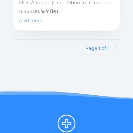
MicroAlbumin (Urine Albumin : Creatinine
Ratio) เหมาะกับใคร .....
read more
Page 1 of 1
1