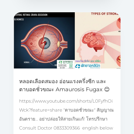
หลอดเลือดสมอง อ่อนแรงครึ่งซีก และ
ตาบอดชั่วขณะ Amaurosis Fugax 😊
https://www.youtube.com/shorts/L0FyfhOi
Wck?feature=share "ตาบอดชั่วขณะ" สัญญาณ
อันตราย... อย่าปล่อยให้สายเกินแก้! โทรปรึกษา
Consult Doctor 0833309366 english below