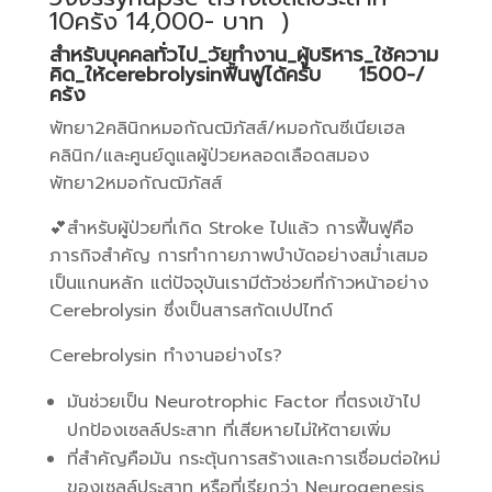
10ครัง 14,000- บาท )
สำหรับบุคคลทั่วไป_วัยทำงาน_ผู้บริหาร_ใช้ความ
คิด_ให้cerebrolysinฟื้นฟูได้ครับ 1500-/
คร้ง
พัทยา2คลินิกหมอกัณฒิภัสส์/หมอกัณซีเนียเฮล
คลินิก/และศูนย์ดูแลผู้ป่วยหลอดเลือดสมอง
พัทยา2หมอกัณฒิภัสส์
💕สำหรับผู้ป่วยที่เกิด Stroke ไปแล้ว การฟื้นฟูคือ
ภารกิจสำคัญ การทำกายภาพบำบัดอย่างสม่ำเสมอ
เป็นแกนหลัก แต่ปัจจุบันเรามีตัวช่วยที่ก้าวหน้าอย่าง
Cerebrolysin ซึ่งเป็นสารสกัดเปปไทด์
Cerebrolysin ทำงานอย่างไร?
มันช่วยเป็น Neurotrophic Factor ที่ตรงเข้าไป
ปกป้องเซลล์ประสาท ที่เสียหายไม่ให้ตายเพิ่ม
ที่สำคัญคือมัน กระตุ้นการสร้างและการเชื่อมต่อใหม่
ของเซลล์ประสาท หรือที่เรียกว่า Neurogenesis