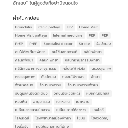
อักเสบ” ในผู้สูงวัยที่อย่านิ่งนอนใจ
คำค้นหาบ่อย
Bronchitis
Clinic pattaya
HIV
Home Visit
Home Visit pattaya
Internal medicine
PEP
PEP
PrEP
PrEP
Specialist doctor
Stroke
ข้ออักเสบ
คนไข้ติดเตียงพัทยา
คนไข้นอกสถานที่
คลินิกพัทยา
คลินิกพัทยา
คลินิก พัทยา
คลินิกอายุรกรรมพัทยา
คลินิกเฉพาะทางอายุรกรรม
คลื่นไฟฟ้าหัวใจ
ตรวจสุขภาพ
ตรวจสุขภาพ
ตับอักเสบ
ถุงลมโป่งพอง
พัทยา
พัทยาคลินิก
รักษาเบาหวาน
รักษาเบาหวานพัทยา
รับดูแลคนไข้ติดเตียง
วัคซีนไข้หวัดใหญ่
หมอกัณฒิภัสส์
หอบหืด
อายุรกรรม
เบาหวาน
เบาหวาน
เปลี่ยนสายสวนปัสสาวะ
เปลี่ยนสายให้อาหาร
เอชไอวี
โรคเอดส์
โรงพยาบาลเมืองพัทยา
ไขมัน
ไข้หวัดใหญ่
ไอเรื้อรัง
​ คนไข้นอกสถานที่พัทยา