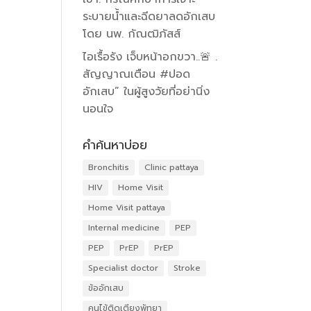
ระบายน้ำและฉีดยาลดอักเสบ
โดย นพ. กัณฒิภัสส์
ไอเรื้อรัง เจ็บหน้าอกขวา..🚨 .
สัญญาณเตือน #ปอด
อักเสบ” ในผู้สูงวัยที่อย่านิ่ง
นอนใจ
คำค้นหาบ่อย
Bronchitis
Clinic pattaya
HIV
Home Visit
Home Visit pattaya
Internal medicine
PEP
PEP
PrEP
PrEP
Specialist doctor
Stroke
ข้ออักเสบ
คนไข้ติดเตียงพัทยา