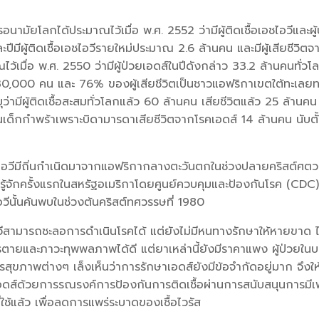
นามัยโลกได้ประมาณไว้เมื่อ พ.ศ. 2552 ว่ามีผู้ติดเชื้อเอชไอวีและผู้
ีมีผู้ติดเชื้อเอชไอวีรายใหม่ประมาณ 2.6 ล้านคน และมีผู้เสียชีวิตจ
เมื่อ พ.ศ. 2550 ว่ามีผู้ป่วยเอดส์ในปีดังกล่าว 33.2 ล้านคนทั่วโล
ก 330,000 คน และ 76% ของผู้เสียชีวิตเป็นชาวแอฟริกาเขตใต้ทะเลย
มีผู้ติดเชื้อสะสมทั่วโลกแล้ว 60 ล้านคน เสียชีวิตแล้ว 25 ล้านคน
็นเด็กกำพร้าเพราะบิดามารดาเสียชีวิตจากโรคเอดส์ 14 ล้านคน นับตั
สเอชไอวีมีถิ่นกำเนิดมาจากแอฟริกากลางตะวันตกในช่วงปลายคริสต์ศต
ที่รู้จักครั้งแรกในสหรัฐอเมริกาโดยศูนย์ควบคุมและป้องกันโรค (CDC
อวีนั้นค้นพบในช่วงต้นคริสต์ทศวรรษที่ 1980
ชไอวีสามารถชะลอการดำเนินโรคได้ แต่ยังไม่มีหนทางรักษาให้หายขาด ไ
ตายและภาวะทุพพลภาพได้ดี แต่ยาเหล่านี้ยังมีราคาแพง ผู้ป่วยใน
สุขภาพต่างๆ เล็งเห็นว่าการรักษาเอดส์ยังมีข้อจำกัดอยู่มาก จึงให
์ด้วยการรณรงค์การป้องกันการติดเชื้อผ่านการสนับสนุนการมี
ใช้แล้ว เพื่อลดการแพร่ระบาดของเชื้อไวรัส