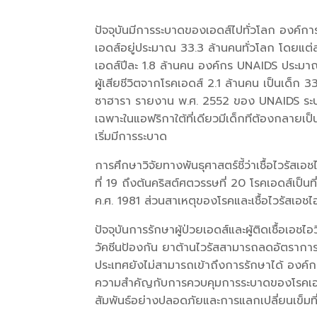
ปัจจุบันมีการระบาดของเอดส์ไปทั่วโลก องค์การอ
เอดส์อยู่ประมาณ 33.3 ล้านคนทั่วโลก โดยแต่ละป
เอดส์ปีละ 1.8 ล้านคน องค์กร UNAIDS ประมาณไว้
ผู้เสียชีวิตจากโรคเอดส์ 2.1 ล้านคน เป็นเด็
ซาฮารา รายงาน พ.ศ. 2552 ของ UNAIDS ระบุว่า
เฉพาะในแอฟริกาใต้ที่เดียวมีเด็กทีต้องกลายเป
เริ่มมีการระบาด
การศึกษาวิจัยทางพันธุศาสตร์ชี้ว่าเชื้อไวรั
ที่ 19 ถึงต้นคริสต์ศตวรรษที่ 20 โรคเอดส์เป็น
ค.ศ. 1981 ส่วนสาเหตุของโรคและเชื้อไวรัสเอชไ
ปัจจุบันการรักษาผู้ป่วยเอดส์และผู้ติดเชื้อเอ
วัคซีนป้องกัน ยาต้านไวรัสสามารถลดอัตราการ
ประเทศยังไม่สามารถเข้าถึงการรักษาได้ องค์กร
ความสำคัญกับการควบคุมการระบาดของโรคเอดส
สัมพันธ์อย่างปลอดภัยและการแลกเปลี่ยนเข็มที่