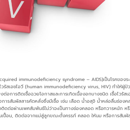
ม[1] (acquired immunodeficiency syndrome – AIDS)เป็นโรคของร
ื้อไวรัสเอชไอวี (human immunodeficiency virus, HIV) ทำให้ผู้ป่
ยงต่อการติดเชื้อฉวยโอกาสและการเกิดเนื้องอกบางชนิด เชื้อไวรัสเ
ารสัมผัสสารคัดหลั่งซึ่งมีเชื้อ เช่น เลือด น้ำอสุจิ น้ำหล่อลื่นช่อง
จติดต่อผ่านเพศสัมพันธ์ไม่ว่าจะเป็นทางช่องคลอด หรือทวารหนัก หร
ปนเปื้อน, ติดต่อจากแม่สู่ลูกขณะตั้งครรภ์ คลอด ให้นม หรือการสัมผ