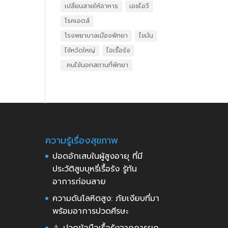
เปลี่ยนสายให้อาหาร
เอชไอวี
โรคเอดส์
โรงพยาบาลเมืองพัทยา
ไขมัน
ไข้หวัดใหญ่
ไอเรื้อรัง
​ คนไข้นอกสถานที่พัทยา
ความรู้เรื่องสุขภาพ
ปอดอักเสบในผู้สูงอายุ ที่มี
ประวัติสูบบุหรี่เรื้อรัง รู้ทัน
อาการก่อนสาย
ความดันโลหิตสูง: ภัยเงียบที่มา
พร้อมอาการปวดศีรษะ
⚠️ ปวดข้อมือเรื้อรังจากการยก